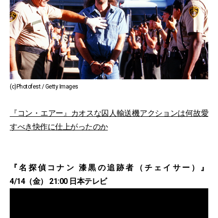
(c)Photofest / Getty Images
『コン・エアー』カオスな囚人輸送機アクションは何故愛
すべき快作に仕上がったのか
『名探偵コナン 漆黒の追跡者（チェイサー）』
4/14（金） 21:00 日本テレビ