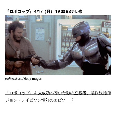
『ロボコップ』 4/17（月） 19:00 BSテレ東
(c)Photofest / Getty Images
『ロボコップ』を大成功へ導いた影の立役者、製作総指揮
ジョン・デイビソン情熱のエピソード