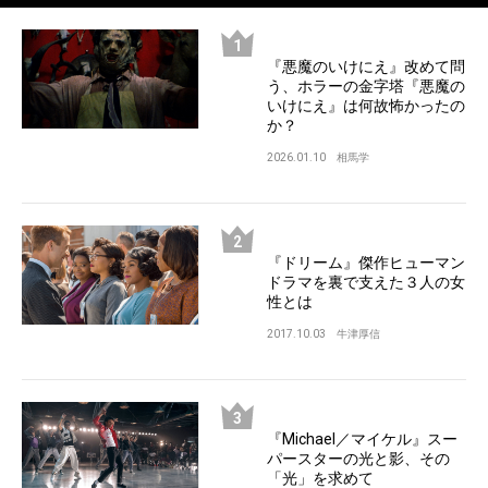
『悪魔のいけにえ』改めて問
う、ホラーの金字塔『悪魔の
いけにえ』は何故怖かったの
か？
2026.01.10
相馬学
『ドリーム』傑作ヒューマン
ドラマを裏で支えた３人の女
性とは
2017.10.03
牛津厚信
『Michael／マイケル』スー
パースターの光と影、その
「光」を求めて