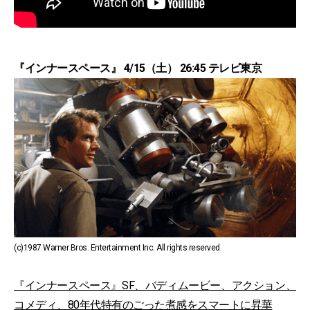
『インナースペース』 4/15（土） 26:45 テレビ東京
(c)1987 Warner Bros. Entertainment Inc. All rights reserved.
『インナースペース』SF、バディムービー、アクション、
コメディ、80年代特有のごった煮感をスマートに昇華