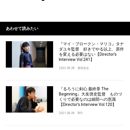
あわせて読みたい
『マイ・ブロークン・マリコ』タナ
ダユキ監督 好きでやる以上、原作
を変える必要はない【Director’s
Interview Vol.241】
2022.09.28
香田史生
『るろうに剣心 最終章 The
Beginning』大友啓史監督 ものづ
くりで必要なのは細部への意識
【Director’s Interview Vol.120】
2021.06.04
SYO