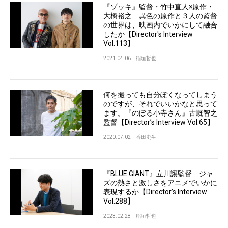
『ゾッキ』監督・竹中直人×原作・
大橋裕之 異色の原作と３人の監督
の世界は、映画内でいかにして融合
したか【Director's Interview
Vol.113】
2021.04.06
稲垣哲也
何を撮っても自分ぽくなってしまう
のですが、それでいいかなと思って
ます。『のぼる小寺さん』古厩智之
監督【Director’s Interview Vol.65】
2020.07.02
香田史生
『BLUE GIANT』立川譲監督 ジャ
ズの熱さと激しさをアニメでいかに
表現するか【Director’s Interview
Vol.288】
2023.02.28
稲垣哲也