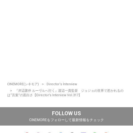
CINEMORE(シネモア)
Director‘s Interview
『岸辺露伴 ルーヴルへ行く』渡辺一貴監督 ジョジョの世界で惹かれるの
は“言葉”の面白さ【Director’s Interview Vol.317】
FOLLOW US
CINEMOREをフォローして最新情報をチェック