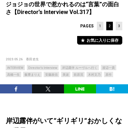
ジョジョの世界で惹かれるのは“言葉”の面白
さ【Director’s Interview Vol.317】
PAGES
1
2
3
お気に入りに保存
2023.05.26
香田史生
INTERVIEW
Director’s Interview
岸辺露伴 ルーヴルへ行く
渡辺一貴
高橋一生
飯豊まりえ
安藤政信
美波
前原滉
木村文乃
原作
岸辺露伴がいて“ギリギリ“おかしくな