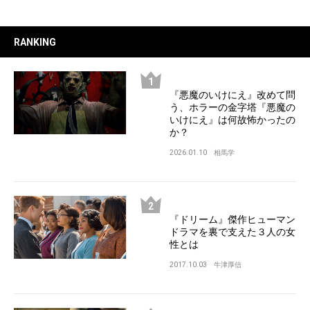
RANKING
『悪魔のいけにえ』改めて問
う、ホラーの金字塔『悪魔の
いけにえ』は何故怖かったの
か？
2026.01.10
相馬学
『ドリーム』傑作ヒューマン
ドラマを裏で支えた３人の女
性とは
2017.10.03
牛津厚信