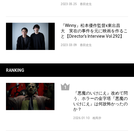
2023.05.25
香田史生
『Winny』松本優作監督x東出昌
大 実在の事件を元に映画を作るこ
と【Director’s Interview Vol.292】
2023.03.09
香田史生
RANKING
『悪魔のいけにえ』改めて問
う、ホラーの金字塔『悪魔の
いけにえ』は何故怖かったの
か？
2026.01.10
相馬学