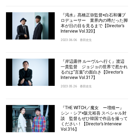
『渇水』髙橋正弥監督×白石和彌プ
ロデューサー 業界内の噂だった脚
本が日の目を見るまで【Director’s
Interview Vol.320】
2023.06.06
香田史生
『岸辺露伴 ルーヴルへ行く』渡辺
一貴監督 ジョジョの世界で惹かれ
るのは“言葉”の面白さ【Director’s
Interview Vol.317】
2023.05.26
香田史生
『THE WITCH／魔女 ー増殖ー』
シン・シア×阪元裕吾 スペシャル対
談 監督もぜひ韓国で作品を撮って
ください！【Director’s Interview
Vol.316】