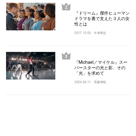
『ドリーム』傑作ヒューマン
ドラマを裏で支えた３人の女
性とは
2017.10.03
牛津厚信
『Michael／マイケル』スー
パースターの光と影、その
「光」を求めて
2026.06.11
斉藤博昭