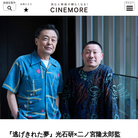
『逃げきれた夢』光石研×二ノ宮隆太郎監