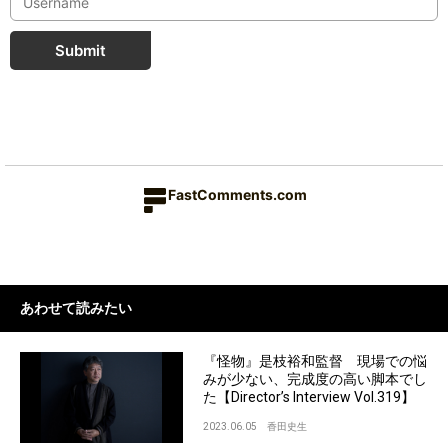
Submit
FastComments.com
あわせて読みたい
『怪物』是枝裕和監督 現場での悩
みが少ない、完成度の高い脚本でし
た【Director’s Interview Vol.319】
2023.06.05
香田史生