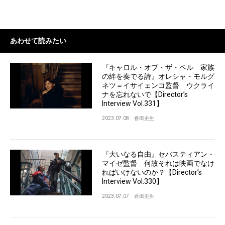
あわせて読みたい
『キャロル・オブ・ザ・ベル 家族
の絆を奏でる詩』オレシャ・モルグ
ネツ＝イサイェンコ監督 ウクライ
ナを忘れないで【Director’s
Interview Vol.331】
2023.07.08
香田史生
『大いなる自由』セバスティアン・
マイゼ監督 何故それは映画でなけ
ればいけないのか？【Director’s
Interview Vol.330】
2023.07.07
香田史生