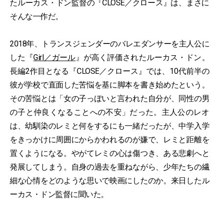
たルーカス・ドン監督の『CLOSE／クロース』は、まさに
そんな一作だ。
2018年、トランスジェンダーのバレエダンサーを主人公に
した『
Girl／ガール
』が高く評価されたルーカス・ドン。
長編2作目となる『CLOSE／クロース』では、10代前半の
彼が学校で直面した苦悩を基に脚本を書き始めたという。
その苦悩とは「女の子っぽいと言われた自分が、同性の男
の子と仲良くなることへの不安」だった。主人公のレオ
は、幼馴染のレミと何をするにも一緒だったが、中学入学
をきっかけに周囲にからかわれるのが嫌で、レミと距離を
置くようになる。やがてレミの心は傷つき、ある悲劇へと
発展してしまう。自身の過去を重ねながら、少年たちの繊
細な心情をどのような思いで映画にしたのか。来日したル
ーカス・ドン監督に聞いた。