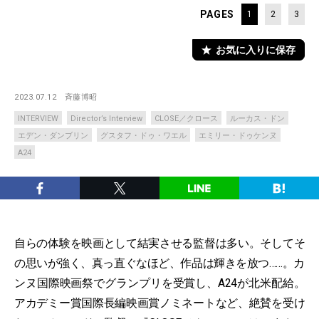
PAGES
1
2
3
お気に入りに保存
2023.07.12
斉藤博昭
INTERVIEW
Director’s Interview
CLOSE／クロース
ルーカス・ドン
エデン・ダンブリン
グスタフ・ドゥ・ワエル
エミリー・ドゥケンヌ
A24
自らの体験を映画として結実させる監督は多い。そしてそ
の思いが強く、真っ直ぐなほど、作品は輝きを放つ……。カ
ンヌ国際映画祭でグランプリを受賞し、A24が北米配給。
アカデミー賞国際長編映画賞ノミネートなど、絶賛を受け