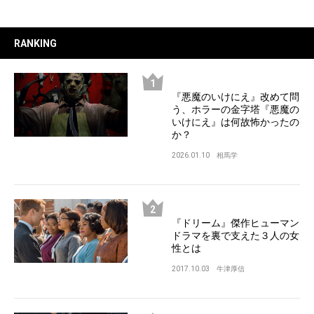
RANKING
『悪魔のいけにえ』改めて問
う、ホラーの金字塔『悪魔の
いけにえ』は何故怖かったの
か？
2026.01.10
相馬学
『ドリーム』傑作ヒューマン
ドラマを裏で支えた３人の女
性とは
2017.10.03
牛津厚信