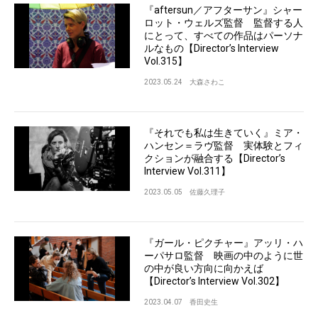
『aftersun／アフターサン』シャー
ロット・ウェルズ監督 監督する人
にとって、すべての作品はパーソナ
ルなもの【Director’s Interview
Vol.315】
2023.05.24
大森さわこ
『それでも私は生きていく』ミア・
ハンセン＝ラヴ監督 実体験とフィ
クションが融合する【Director’s
Interview Vol.311】
2023.05.05
佐藤久理子
『ガール・ピクチャー』アッリ・ハ
ーパサロ監督 映画の中のように世
の中が良い方向に向かえば
【Director’s Interview Vol.302】
2023.04.07
香田史生