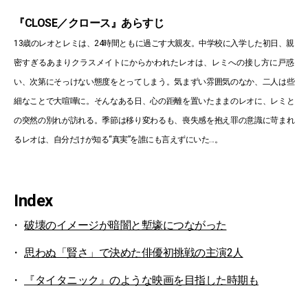
『CLOSE／クロース』あらすじ
13歳のレオとレミは、24時間ともに過ごす大親友。中学校に入学した初日、親
密すぎるあまりクラスメイトにからかわれたレオは、レミへの接し方に戸惑
い、次第にそっけない態度をとってしまう。気まずい雰囲気のなか、二人は些
細なことで大喧嘩に。そんなある日、心の距離を置いたままのレオに、レミと
の突然の別れが訪れる。季節は移り変わるも、喪失感を抱え罪の意識に苛まれ
るレオは、自分だけが知る“真実”を誰にも言えずにいた...。
Index
破壊のイメージが暗闇と塹壕につながった
思わぬ「賢さ」で決めた俳優初挑戦の主演2人
『タイタニック』のような映画を目指した時期も