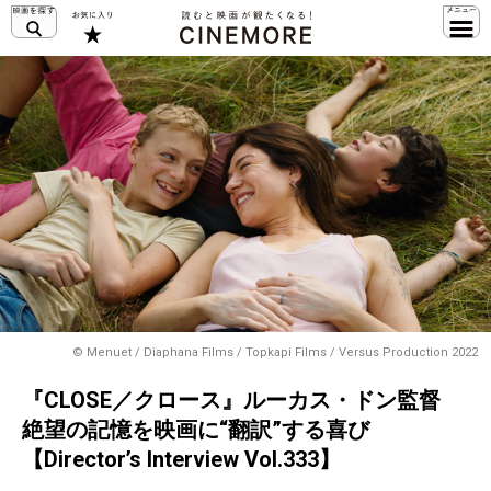
© Menuet / Diaphana Films / Topkapi Films / Versus Production 2022
『CLOSE／クロース』ルーカス・ドン監督
絶望の記憶を映画に“翻訳”する喜び
【Director’s Interview Vol.333】