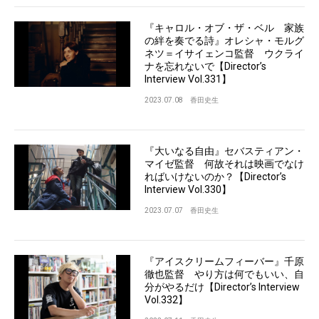
『キャロル・オブ・ザ・ベル 家族
の絆を奏でる詩』オレシャ・モルグ
ネツ＝イサイェンコ監督 ウクライ
ナを忘れないで【Director’s
Interview Vol.331】
2023.07.08
香田史生
『大いなる自由』セバスティアン・
マイゼ監督 何故それは映画でなけ
ればいけないのか？【Director’s
Interview Vol.330】
2023.07.07
香田史生
『アイスクリームフィーバー』千原
徹也監督 やり方は何でもいい、自
分がやるだけ【Director’s Interview
Vol.332】