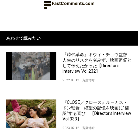
FastComments.com
あわせて読みたい
『時代革命』キウィ・チョウ監督
人生のリスクを省みず、映画監督と
して伝えたかった【Director’s
Interview Vol.232】
2022.08.12
斉藤博昭
『CLOSE／クロース』ルーカス・
ドン監督 絶望の記憶を映画に“翻
訳”する喜び 【Director’s Interview
Vol.333】
2023.07.12
斉藤博昭