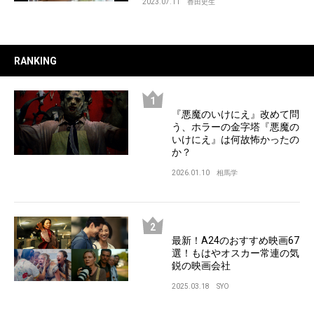
2023.07.11
香田史生
RANKING
『悪魔のいけにえ』改めて問
う、ホラーの金字塔『悪魔の
いけにえ』は何故怖かったの
か？
2026.01.10
相馬学
最新！A24のおすすめ映画67
選！もはやオスカー常連の気
鋭の映画会社
2025.03.18
SYO