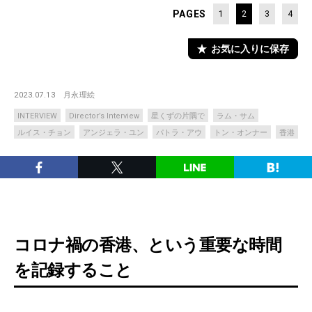
PAGES
1
2
3
4
お気に入りに保存
2023.07.13
月永理絵
INTERVIEW
Director’s Interview
星くずの片隅で
ラム・サム
ルイス・チョン
アンジェラ・ユン
パトラ・アウ
トン・オンナー
香港
コロナ禍の香港、という重要な時間
を記録すること