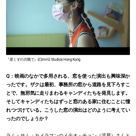
『星くずの片隅で』(C)mm2 Studios Hong Kong
Q：映画のなかで多用される、窓を使った演出も興味深か
ったです。ザクは最初、事務所の窓から道路を見下ろすこ
とで、無邪気に走りまわるキャンディたちを発見します。
そしてキャンディたちはずっと窓のある家に住むことに憧
れつづけている。こうした窓の演出はどのように考えてい
ったのでしょうか？
ラム・サム：カメラマンのメテオ・チョン（流星）さんと