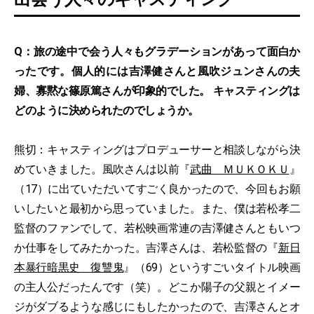
Q：旅の途中で会う人々もグラデーションがあって面白か
ったです。個人的には吉澤健さんと風吹ジュンさんの夫
婦、寡黙な篠原篤さんが印象的でした。 キャスティングは
どのように決められたのでしょうか。
熊切：キャスティングはプロデューサーと相談しながら決
めていきました。風吹さんは以前『
武曲 ＭＵＫＯＫＵ
』
（17）に出ていただいてすごく良かったので、今回もお願
いしたいと最初から思っていました。また、僕は若松孝二
監督のファンでして、若松映画常連の吉澤健さんともいつ
か仕事をしてみたかった。吉澤さんは、若松監督の『
新日
本暴行暗黒史 復讐鬼
』（69）というすごいタイトル映画
の主人公だったんです（笑）。どこか陽子の父親とイメー
ジがダブるような感じにもしたかったので、吉澤さんとオ