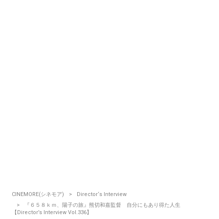
CINEMORE(シネモア)
Director‘s Interview
『６５８ｋｍ、陽子の旅』熊切和嘉監督 自分にもあり得た人生
【Director’s Interview Vol.336】