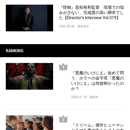
『怪物』是枝裕和監督 現場での悩
みが少ない、完成度の高い脚本でし
た【Director’s Interview Vol.319】
2023.06.05
香田史生
RANKING
『悪魔のいけにえ』改めて問
う、ホラーの金字塔『悪魔の
いけにえ』は何故怖かったの
か？
2026.01.10
相馬学
『ドリーム』傑作ヒューマン