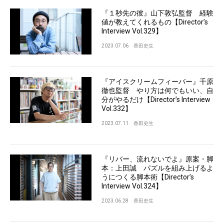
『１秒先の彼』山下敦弘監督 経験
値が教えてくれるもの【Director’s
Interview Vol.329】
2023.07.06
香田史生
『アイスクリームフィーバー』千原
徹也監督 やり方は何でもいい、自
分がやるだけ【Director’s Interview
Vol.332】
2023.07.11
香田史生
『リバー、流れないでよ』原案・脚
本：上田誠 パズルを組み上げるよ
うにつくる脚本術【Director’s
Interview Vol.324】
2023.06.28
香田史生