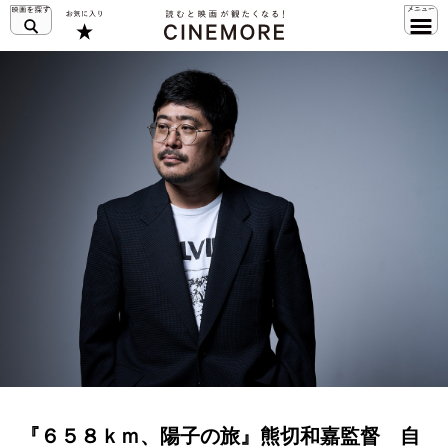
『６５８ｋｍ、陽子の旅』熊切和嘉監督 自