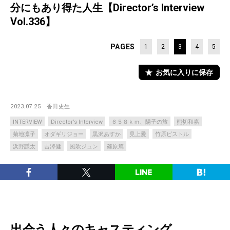
分にもあり得た人生【Director’s Interview
Vol.336】
PAGES
1
2
3
4
5
お気に入りに保存
2023.07.25
香田史生
INTERVIEW
Director’s Interview
６５８ｋｍ、陽子の旅
熊切和嘉
菊地凛子
オダギリジョー
黒沢あすか
見上愛
竹原ピストル
浜野謙太
吉澤健
風吹ジュン
篠原篤
出会う人々のキャスティング