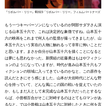
『リボルバー・リリー』©2023「リボルバー・リリー」フィルムパートナーズ
もう一つキーパーソンになっているのが阿部サダヲさん演
じる山本五十六で、これは決定的な象徴ですね。山本五十
六の映画をこれまで何人もの監督が撮ってきましたが、山
本五十六という実在の人物に触れるって非常に怖いことだ
と思います。まさか自分が山本五十六を描くことになると
は夢にも思わなかった。新撰組の近藤勇はもはやフィクシ
ョンのようになっていますが、時代が進み山本五十六もフ
ィクションの領域に入ってきているのかなと、この原作を
読んだときにそう感じました。山本が大佐時代にどんな野
心を持っていて、どんな風にこの国の戦いを捉えていたの
か、もしまだ人として未完成な山本五十六だったとするな
らば、小曾根百合がそこに対峙するのはとてもロマンがあ
るなと。では小曾根は山本五十六に対峙したときに何を言