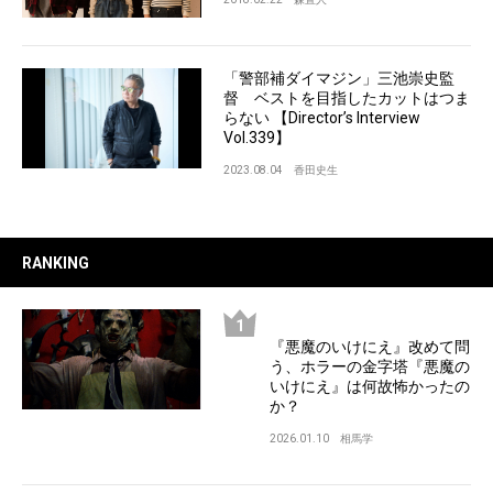
「警部補ダイマジン」三池崇史監
督 ベストを目指したカットはつま
らない 【Director’s Interview
Vol.339】
2023.08.04
香田史生
RANKING
『悪魔のいけにえ』改めて問
う、ホラーの金字塔『悪魔の
いけにえ』は何故怖かったの
か？
2026.01.10
相馬学