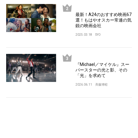
最新！A24のおすすめ映画67
選！もはやオスカー常連の気
鋭の映画会社
2025.03.18
SYO
『Michael／マイケル』スー
パースターの光と影、その
「光」を求めて
2026.06.11
斉藤博昭