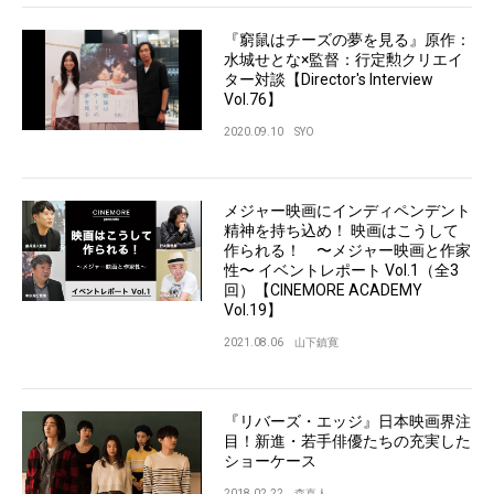
『窮鼠はチーズの夢を見る』原作：
水城せとな×監督：行定勲クリエイ
ター対談【Director's Interview
Vol.76】
2020.09.10
SYO
メジャー映画にインディペンデント
精神を持ち込め！ 映画はこうして
作られる！ 〜メジャー映画と作家
性〜 イベントレポート Vol.1（全3
回）【CINEMORE ACADEMY
Vol.19】
2021.08.06
山下鎮寛
『リバーズ・エッジ』日本映画界注
目！新進・若手俳優たちの充実した
ショーケース
2018.02.22
森直人