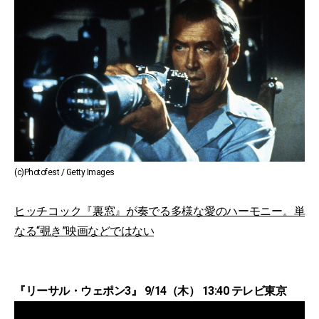
(c)Photofest / Getty Images
ヒッチコック『裏窓』が奏でる多様な愛のハーモニー。単
なる“覗き”映画などではない
『リーサル・ウェポン3』 9/14（木） 13:40 テレビ東京