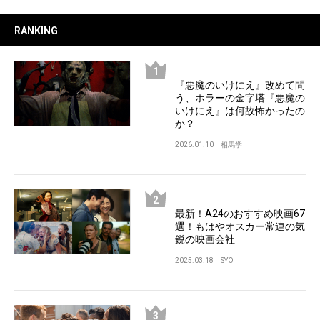
RANKING
『悪魔のいけにえ』改めて問
う、ホラーの金字塔『悪魔の
いけにえ』は何故怖かったの
か？
2026.01.10
相馬学
最新！A24のおすすめ映画67
選！もはやオスカー常連の気
鋭の映画会社
2025.03.18
SYO