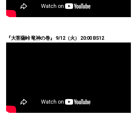
『大菩薩峠 竜神の巻』 9/12（火） 20:00 BS12