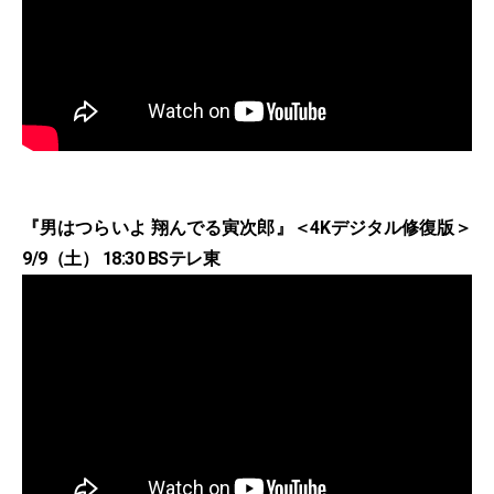
『男はつらいよ 翔んでる寅次郎』＜4Kデジタル修復版＞
9/9（土） 18:30 BSテレ東