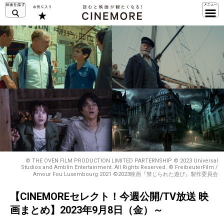
© THE OVEN FILM PRODUCTION LIMITED PARTERNSHIP © 2023 Universal
Studios and Amblin Entertainment. All Rights Reserved. © FreibeuterFilm /
Amour Fou Luxembourg 2021 ©2023映画『禁じられた遊び』製作委員会
【CINEMOREセレクト！今週公開/TV放送 映
画まとめ】2023年9月8日（金）～