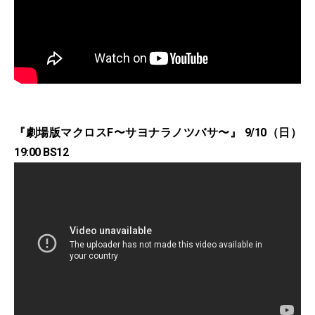
『劇場版マクロスF〜サヨナラノツバサ〜』 9/10（日）
19:00 BS12