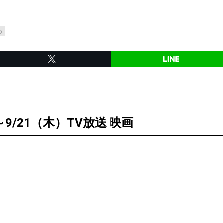
め
～9/21（木）TV放送 映画