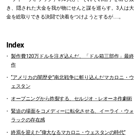
き、隠された大金を我が物にせんと謀を巡らす。3人は大
金を総取りできる決闘で決着をつけようとするが……。
Index
製作費120万ドルを注ぎ込んだ、「ドル箱三部作」最終
作
“アメリカの闇歴史”南北戦争に斬り込んだマカロニ・ウ
ェスタン
オープニングから炸裂する、セルジオ・レオーネ作劇術
緊迫の場面をコメディーに転化させる、イーライ・ウォ
ラックの存在感
終焉を迎えた“偉大なるマカロニ・ウェスタンの時代”