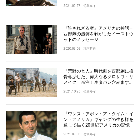
2021.09.27
竹島ルイ
『許されざる者』アメリカの神話＝
西部劇の虚飾を剥がしたイーストウ
ッドのメッセージ
2020.08.05
稲垣哲也
『荒野の七人』時代劇を西部劇に換
骨奪胎した、偉大なるクロサワ・リ
メイク ※注！ネタバレ含みます。
2021.10.26
竹島ルイ
『ワンス・アポン・ア・タイム・イ
ン・アメリカ』ギャングの生き様を
通して描く20世紀アメリカの記憶
2021.09.06
竹島ルイ