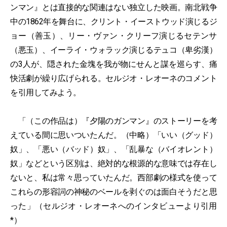
ンマン』とは直接的な関連はない独立した映画。南北戦争
中の1862年を舞台に、クリント・イーストウッド演じるジ
ョー（善玉）、リー・ヴァン・クリーフ演じるセテンサ
（悪玉）、イーライ・ウォラック演じるテュコ（卑劣漢）
の3人が、隠された金塊を我が物にせんと謀を巡らす、痛
快活劇が繰り広げられる。セルジオ・レオーネのコメント
を引用してみよう。
「（この作品は）『夕陽のガンマン』のストーリーを考
えている間に思いついたんだ。（中略）「いい（グッド）
奴」、「悪い（バッド）奴」、「乱暴な（バイオレント）
奴」などという区別は、絶対的な根源的な意味では存在し
ないと、私は常々思っていたんだ。西部劇の様式を使って
これらの形容詞の神秘のベールを剥ぐのは面白そうだと思
った」（セルジオ・レオーネへのインタビューより引用
*）