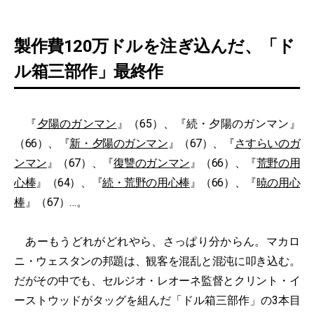
製作費120万ドルを注ぎ込んだ、「ド
ル箱三部作」最終作
『
夕陽のガンマン
』（65）、『続・夕陽のガンマン』
（66）、『
新・夕陽のガンマン
』（67）、『
さすらいのガ
ンマン
』（67）、『
復讐のガンマン
』（66）、『
荒野の用
心棒
』（64）、『
続・荒野の用心棒
』（66）、『
暁の用心
棒
』（67）…。
あーもうどれがどれやら、さっぱり分からん。マカロ
ニ・ウェスタンの邦題は、観客を混乱と混沌に叩き込む。
だがその中でも、セルジオ・レオーネ監督とクリント・イ
ーストウッドがタッグを組んだ「ドル箱三部作」の3本目