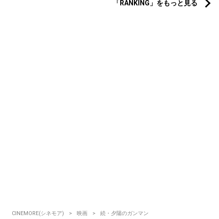
「RANKING」をもっと見る
CINEMORE(シネモア)
映画
続・夕陽のガンマン