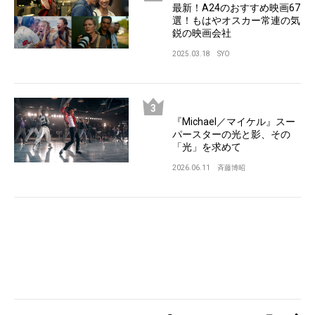
最新！A24のおすすめ映画67
選！もはやオスカー常連の気
鋭の映画会社
2025.03.18
SYO
『Michael／マイケル』スー
パースターの光と影、その
「光」を求めて
2026.06.11
斉藤博昭