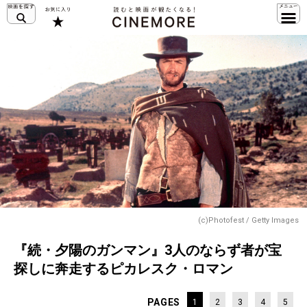
(c)Photofest / Getty Images
『続・夕陽のガンマン』3人のならず者が宝
探しに奔走するピカレスク・ロマン
PAGES
1
2
3
4
5