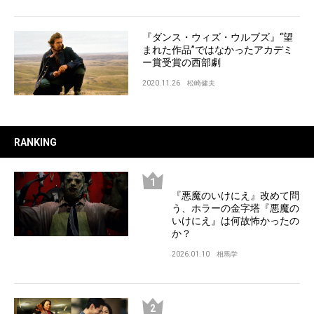
『ダンス・ウィズ・ウルブズ』“望
まれた作品”ではなかったアカデミ
ー賞受賞の西部劇
2020.11.26
松崎健夫
RANKING
『悪魔のいけにえ』改めて問
う、ホラーの金字塔『悪魔の
いけにえ』は何故怖かったの
か？
2026.01.10
相馬学