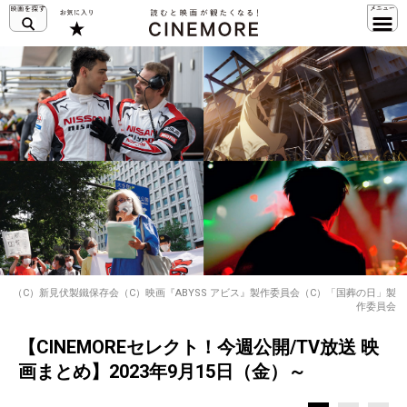
（C）新見伏製鐵保存会（C）映画『ABYSS アビス』製作委員会（C）「国葬の日」製
作委員会
【CINEMOREセレクト！今週公開/TV放送 映
画まとめ】2023年9月15日（金）～