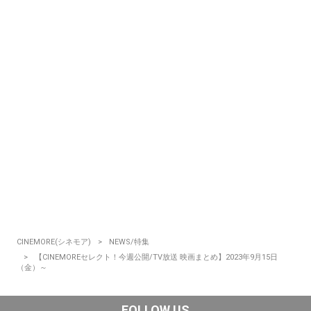
CINEMORE(シネモア)
NEWS/特集
【CINEMOREセレクト！今週公開/TV放送 映画まとめ】2023年9月15日
（金）～
FOLLOW US