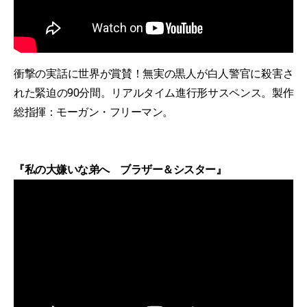
衝撃の実話に世界が賞賛！無実の黒人が白人警官に殺害さ
れた緊迫の90分間。リアルタイム進行形サスペンス。製作
総指揮：モーガン・フリーマン。
『私の大嫌いな弟へ ブラザー＆シスター』