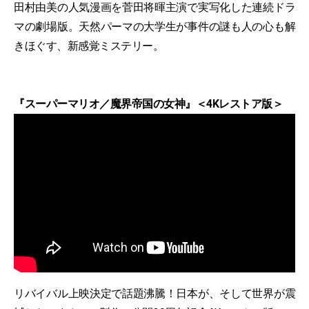
田村由美の人気漫画を菅田将暉主演で実写化した連続ドラ
マの劇場版。天然パーマの大学生が事件の謎も人の心も解
きほぐす、新感覚ミステリー。
『スーパーマリオ／魔界帝国の女神』＜4Kレストア版＞
リバイバル上映決定で話題沸騰！日本が、そして世界が震