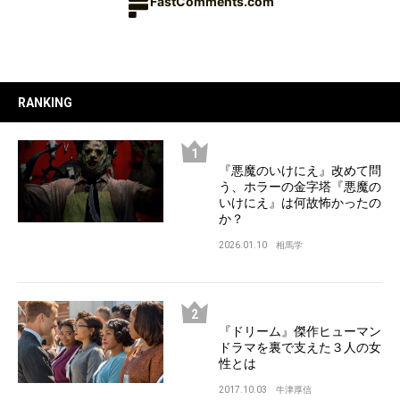
FastComments.com
RANKING
『悪魔のいけにえ』改めて問
う、ホラーの金字塔『悪魔の
いけにえ』は何故怖かったの
か？
2026.01.10
相馬学
『ドリーム』傑作ヒューマン
ドラマを裏で支えた３人の女
性とは
2017.10.03
牛津厚信