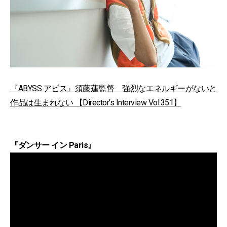
『ABYSS アビス』須藤蓮監督 強烈なエネルギーがないと
作品は生まれない 【Director’s Interview Vol.351】
『ダンサー イン Paris』