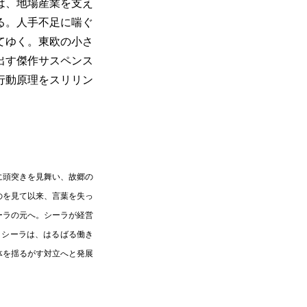
は、地場産業を支え
る。人手不足に喘ぐ
てゆく。東欧の小さ
出す傑作サスペンス
行動原理をスリリン
に頭突きを見舞い、故郷の
のを見て以来、言葉を失っ
ーラの元へ。シーラが経営
。シーラは、はるばる働き
体を揺るがす対立へと発展