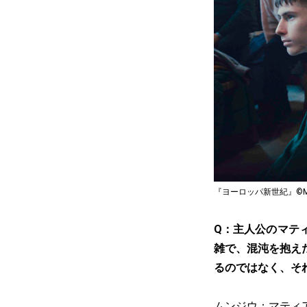
『ヨーロッパ新世紀』©Mobra Fil
Q：主人公のマテ
雑で、混沌を抱え
るのではなく、そ
ムンジウ：マティ