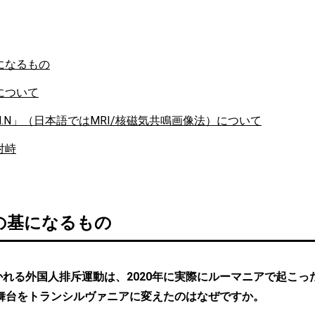
になるもの
について
M.N」（日本語ではMRI/核磁気共鳴画像法）について
対峙
の基になるもの
かれる外国人排斥運動は、2020年に実際にルーマニアで起こっ
舞台をトランシルヴァニアに変えたのはなぜですか。