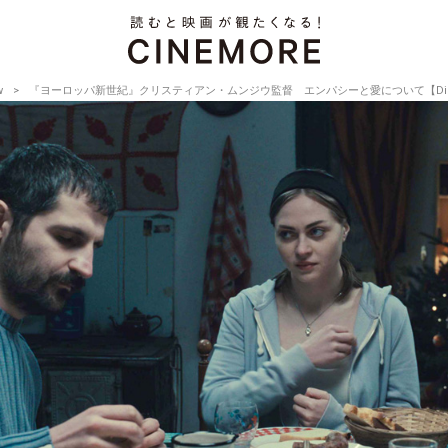
w
『ヨーロッパ新世紀』クリスティアン・ムンジウ監督 エンパシーと愛について【Director’s I