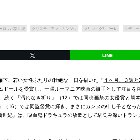
ーロッパ新世紀
クリスティアン・ムンジウ
マリン・グリゴーレ
ユディッ
権下、若い女性ふたりの壮絶な一日を描いた『
４ヶ月、３週と
ムドールを受賞し、一躍ルーマニア映画の旗手として注目を
。続く『
汚れなき祈り
』（12）では同映画祭の女優賞と脚
』（16）では同監督賞に輝き、まさにカンヌの申し子となっ
新世紀』は、吸血鬼ドラキュラの故郷として馴染み深いトラン