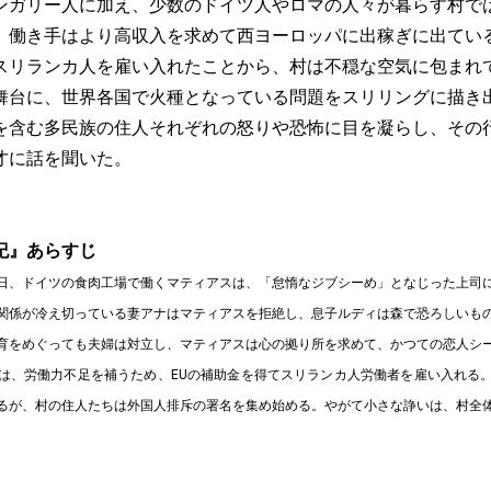
ンガリー人に加え、少数のドイツ人やロマの人々が暮らす村で
、働き手はより高収入を求めて西ヨーロッパに出稼ぎに出てい
スリランカ人を雇い入れたことから、村は不穏な空気に包まれ
舞台に、世界各国で火種となっている問題をスリリングに描き
を含む多民族の住人それぞれの怒りや恐怖に目を凝らし、その
才に話を聞いた。
紀』あらすじ
日、ドイツの食肉工場で働くマティアスは、「怠惰なジブシーめ」となじった上司
関係が冷え切っている妻アナはマティアスを拒絶し、息子ルディは森で恐ろしいも
育をめぐっても夫婦は対立し、マティアスは心の拠り所を求めて、かつての恋人シ
は、労働力不足を補うため、EUの補助金を得てスリランカ人労働者を雇い入れる
るが、村の住人たちは外国人排斥の署名を集め始める。やがて小さな諍いは、村全