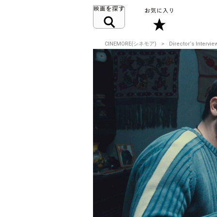
CINEMORE(シネモア)
Director‘s Intervie