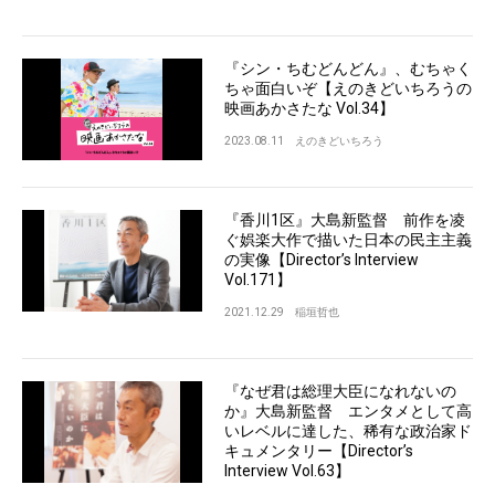
『シン・ちむどんどん』、むちゃく
ちゃ面白いぞ【えのきどいちろうの
映画あかさたな Vol.34】
2023.08.11
えのきどいちろう
『香川1区』大島新監督 前作を凌
ぐ娯楽大作で描いた日本の民主主義
の実像【Director’s Interview
Vol.171】
2021.12.29
稲垣哲也
『なぜ君は総理大臣になれないの
か』大島新監督 エンタメとして高
いレベルに達した、稀有な政治家ド
キュメンタリー【Director’s
Interview Vol.63】