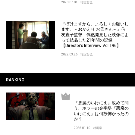
2020.07.01
稲垣哲也
『ぼけますから、よろしくお願いし
ます。～おかえり お母さん～』信
友直子監督 偶然発見した映像によ
って結晶した21年間の記録
【Director’s Interview Vol.196】
2022.03.26
稲垣哲也
RANKING
『悪魔のいけにえ』改めて問
う、ホラーの金字塔『悪魔の
いけにえ』は何故怖かったの
か？
2026.01.10
相馬学