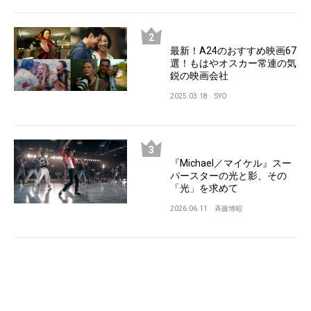
最新！A24のおすすめ映画67
選！もはやオスカー常連の気
鋭の映画会社
2025.03.18
SYO
『Michael／マイケル』スー
パースターの光と影、その
「光」を求めて
2026.06.11
斉藤博昭