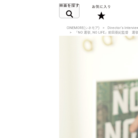
CINEMORE(シネモア)
Director‘s Intervie
『NO 選挙, NO LIFE』前田亜紀監督 選