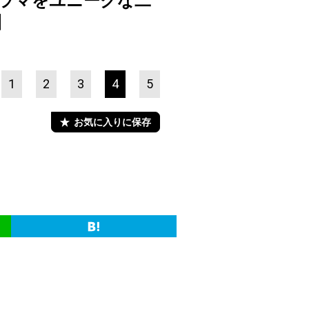
間ドラマをユニークな二
】
1
2
3
4
5
お気に入りに保存