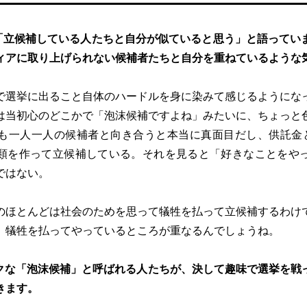
「立候補している人たちと自分が似ていると思う」と語ってい
ィアに取り上げられない候補者たちと自分を重ねているような
で選挙に出ること自体のハードルを身に染みて感じるようにな
は当初心のどこかで「泡沫候補ですよね」みたいに、ちょっと
も一人一人の候補者と向き合うと本当に真面目だし、供託金と
類を作って立候補している。それを見ると「好きなことをや
ではない。
のほとんどは社会のためを思って犠牲を払って立候補するわけ
、犠牲を払ってやっているところが重なるんでしょうね。
クな「泡沫候補」と呼ばれる人たちが、決して趣味で選挙を戦
きます。