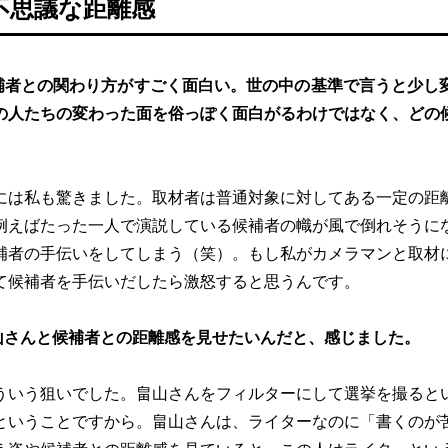
不思議な距離感
補者との関わり方がすごく面白い。世の中の基準で言うと少し
の人たちの変わった面を俗っぽく面白がるわけではなく、どの
には私も驚きました。取材者は普通対象に対してある一定の距
例えばたった一人で演説している候補者の幟が風で倒れそうに
補者の手伝いをしてしまう（笑）。もし私がカメラマンと取材
て候補者を手伝いだしたら激怒すると思うんです。
山さんと候補者との距離感を見せたいんだと、感じました。
ういう狙いでした。畠山さんをフィルターにして選挙を撮ると
ということですから。畠山さんは、ライターなのに「書くのが