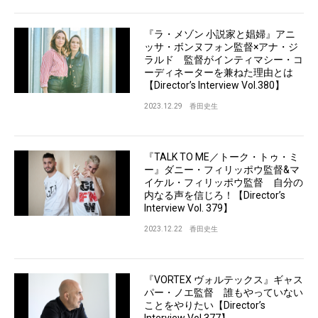
『ラ・メゾン 小説家と娼婦』アニ
ッサ・ボンヌフォン監督×アナ・ジ
ラルド 監督がインティマシー・コ
ーディネーターを兼ねた理由とは
【Director’s Interview Vol.380】
2023.12.29
香田史生
『TALK TO ME／トーク・トゥ・ミ
ー』ダニー・フィリッポウ監督&マ
イケル・フィリッポウ監督 自分の
内なる声を信じろ！【Director’s
Interview Vol. 379】
2023.12.22
香田史生
『VORTEX ヴォルテックス』ギャス
パー・ノエ監督 誰もやっていない
ことをやりたい【Director’s