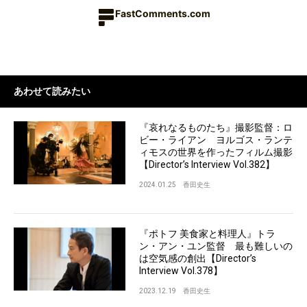
FastComments.com
あわせて読みたい
『哀れなるものたち』撮影監督：ロ
ビー・ライアン ヨルゴス・ランテ
ィモスの世界を作ったフィルム撮影
【Director’s Interview Vol.382】
2024.01.25
香田史生
『ポトフ 美食家と料理人』トラ
ン・アン・ユン監督 最も難しいの
は空気感の創出【Director’s
Interview Vol.378】
2023.12.19
香田史生