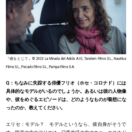
『瞳をとじて』© 2023 La Mirada del Adiós A.I.E, Tandem Films S.L., Nautilus
Films S.L., Pecado Films S.L., Pampa Films S.A.
Q：ちなみに失踪する俳優フリオ（ホセ・コロナド）には
具体的なモデルがいるのでしょうか。あるいは彼の人物像
や、彼をめぐるエピソードは、どのようなものが着想にな
ったのか、教えてください。
エリセ：モデル？ モデルというなら、彼自身がそうで