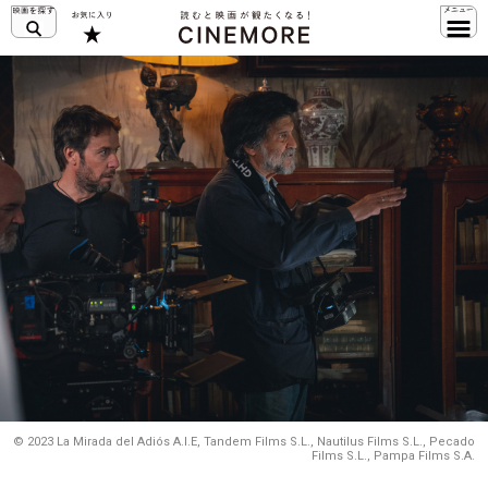
© 2023 La Mirada del Adiós A.I.E, Tandem Films S.L., Nautilus Films S.L., Pecado
Films S.L., Pampa Films S.A.