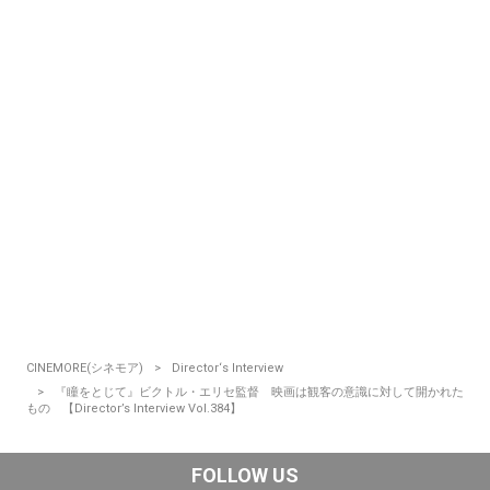
CINEMORE(シネモア)
Director‘s Interview
『瞳をとじて』ビクトル・エリセ監督 映画は観客の意識に対して開かれた
もの 【Director’s Interview Vol.384】
FOLLOW US