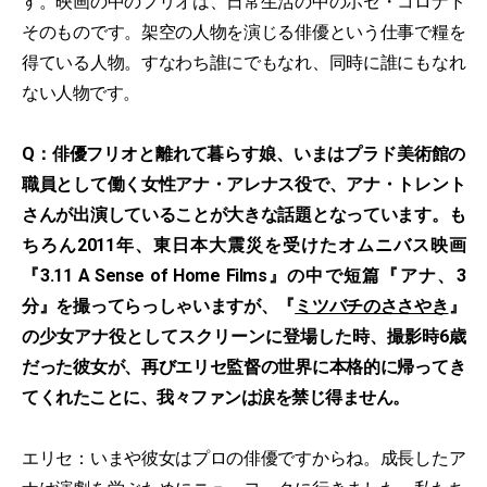
す。映画の中のフリオは、日常生活の中のホセ・コロナド
そのものです。架空の人物を演じる俳優という仕事で糧を
得ている人物。すなわち誰にでもなれ、同時に誰にもなれ
ない人物です。
Q：俳優フリオと離れて暮らす娘、いまはプラド美術館の
職員として働く女性アナ・アレナス役で、アナ・トレント
さんが出演していることが大きな話題となっています。も
ちろん2011年、東日本大震災を受けたオムニバス映画
『3.11 A Sense of Home Films』の中で短篇『アナ、3
分』を撮ってらっしゃいますが、『
ミツバチのささやき
』
の少女アナ役としてスクリーンに登場した時、撮影時6歳
だった彼女が、再びエリセ監督の世界に本格的に帰ってき
てくれたことに、我々ファンは涙を禁じ得ません。
エリセ：いまや彼女はプロの俳優ですからね。成長したア