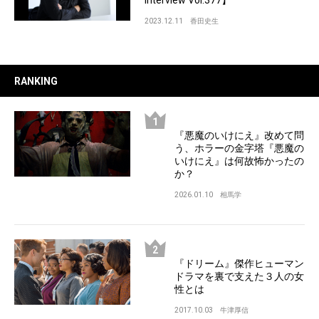
Interview Vol.377】
2023.12.11
香田史生
RANKING
『悪魔のいけにえ』改めて問
う、ホラーの金字塔『悪魔の
いけにえ』は何故怖かったの
か？
2026.01.10
相馬学
『ドリーム』傑作ヒューマン
ドラマを裏で支えた３人の女
性とは
2017.10.03
牛津厚信