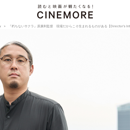
w
『朽ちないサクラ』原廣利監督 現場だからこそ生まれるものがある【Director’s Intervi