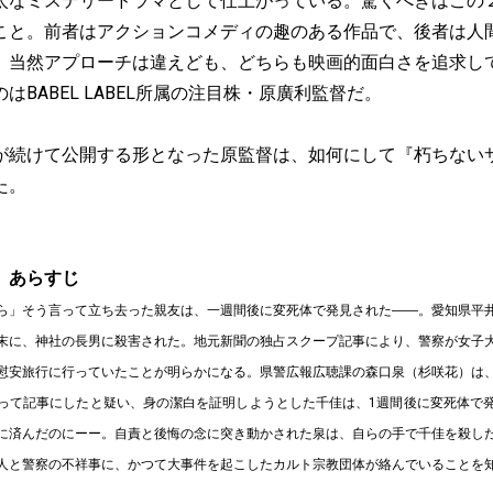
太なミステリードラマとして仕上がっている。驚くべきはこの
こと。前者はアクションコメディの趣のある作品で、後者は人
。当然アプローチは違えども、どちらも映画的面白さを追求し
はBABEL LABEL所属の注目株・原廣利監督だ。
が続けて公開する形となった原監督は、如何にして『朽ちない
た。
』あらすじ
ら」そう言って立ち去った親友は、一週間後に変死体で発見された――。愛知県平
末に、神社の長男に殺害された。地元新聞の独占スクープ記事により、警察が女子
慰安旅行に行っていたことが明らかになる。県警広報広聴課の森口泉（杉咲花）は
って記事にしたと疑い、身の潔白を証明しようとした千佳は、1週間後に変死体で
に済んだのにーー。自責と後悔の念に突き動かされた泉は、自らの手で千佳を殺し
と警察の不祥事に、かつて大事件を起こしたカルト宗教団体が絡んでいることを知り..