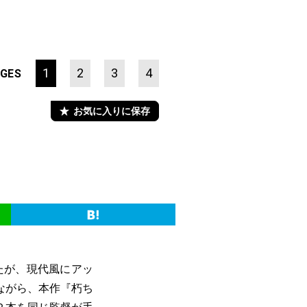
1
2
3
4
GES
お気に入りに保存
たが、現代風にアッ
ながら、本作『朽ち