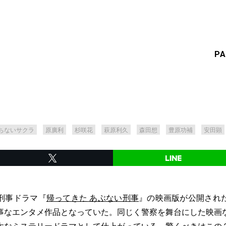
PA
ちないサクラ
原廣利
杉咲花
萩原利久
森田想
豊原功補
安田顕
刑事ドラマ『
帰ってきた あぶない刑事
』の映画版が公開され
事なエンタメ作品となっていた。同じく警察を舞台にした映画