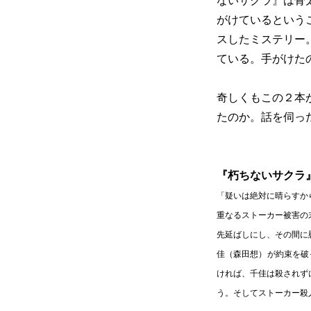
ないサクラ』は骨
がけているという
スしたミステリー
ている。手がけたの
奇しくもこの２本
たのか。話を伺っ
『朽ちないサクラ
「疑いは絶対に晴らすか
重なるストーカー被害の
先延ばしにし、その間に
佳（森田想）が約束を破
ければ、千佳は殺されず
う。そしてストーカー殺人