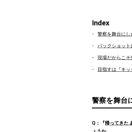
Index
警察を舞台にし
バックショット
現場だからこそ
目指すは『キッ
警察を舞台
Q：『
帰ってきた 
ょうか。