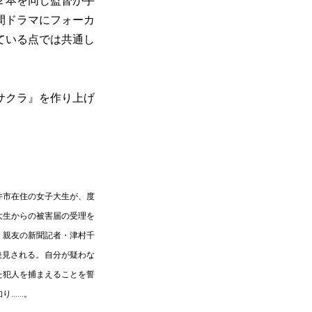
２本を同じ監督が手
間ドラマにフォーカ
ている点では共通し
サクラ』を作り上げ
井市在住の女子大生が、度
大生からの被害届の受理を
、親友の新聞記者・津村千
発見される。自分が疑わな
た犯人を捕まえることを誓
....。