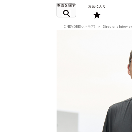
CINEMORE(シネモア)
Director‘s Intervie