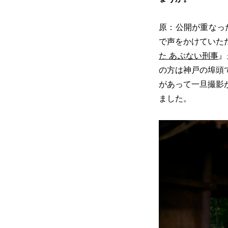
原：公開が重なっ
で声をかけていた
た あぶない刑事
』
の方は神戸の埠頭
があって一旦撮影
ました。