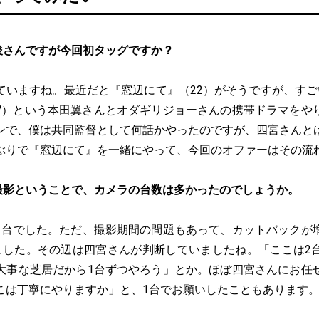
俊さんですが今回初タッグですか？
ていますね。最近だと『
窓辺にて
』（22）がそうですが、す
 TV）という本田翼さんとオダギリジョーさんの携帯ドラマをや
ンで、僕は共同監督として何話かやったのですが、四宮さんと
ぶりで『
窓辺にて
』を一緒にやって、今回のオファーはその流
撮影ということで、カメラの台数は多かったのでしょうか。
1台でした。ただ、撮影期間の問題もあって、カットバックが
ました。その辺は四宮さんが判断していましたね。「ここは2
大事な芝居だから1台ずつやろう」とか。ほぼ四宮さんにお任
こは丁寧にやりますか」と、1台でお願いしたこともあります