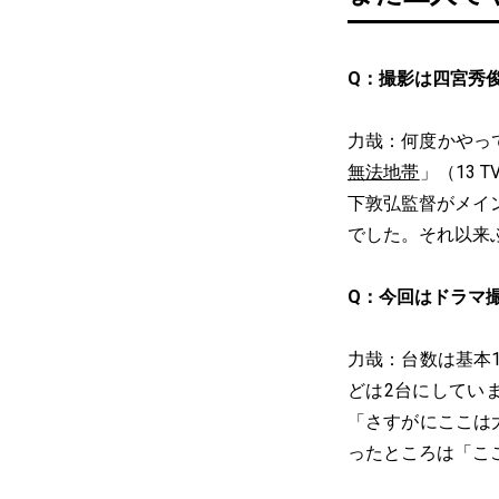
Q：撮影は四宮秀
力哉：何度かやっ
無法地帯
」（13
下敦弘監督がメイ
でした。それ以来
Q：今回はドラマ
力哉：台数は基本
どは2台にしてい
「さすがにここは
ったところは「こ