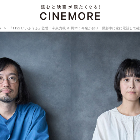
w
『1122 いいふうふ』監督：今泉力哉 ＆ 脚本：今泉かおり 撮影中に家に電話して確認しました【Di