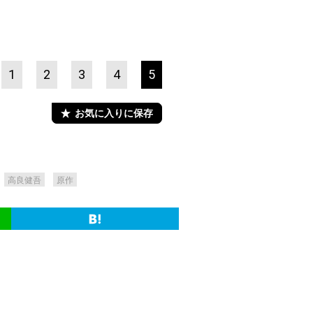
1
2
3
4
5
お気に入りに保存
高良健吾
原作