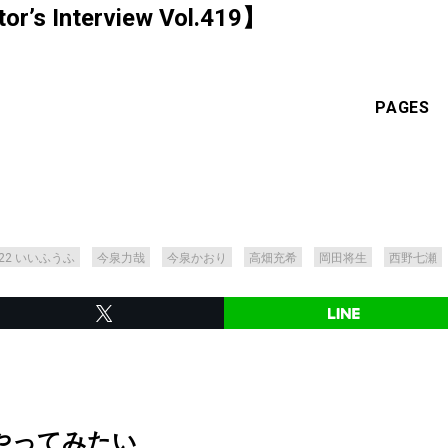
s Interview Vol.419】
PAGES
122 いいふうふ
今泉力哉
今泉かおり
高畑充希
岡田将生
⻄野七瀬
やってみたい