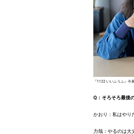
『1122 いいふうふ』
Q：そろそろ最後
かおり：私はやり
力哉：やるのは大