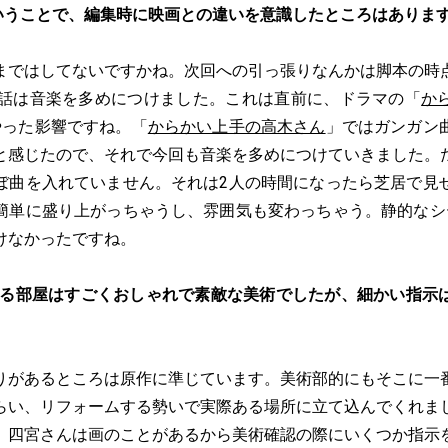
いうことで、編集時に映画との違いを意識したところはありま
まではしてないですかね。次回への引っ張りなんかは脚本の時
2話は音楽を多めにつけました。これは直前に、ドラマの「
か
をやった影響ですね。「
からかい上手の高木さん
」ではガンガン
と感じたので、それで今回も音楽を多めにつけていきました。
ぼ曲を入れていません。それは2人の時間になったら芝居で見
簡単に盛り上がっちゃうし、雰囲気も変わっちゃう。静的なシ
けなかったですね。
いる部屋はすごくおしゃれで素敵な美術でしたが、細かい指示
りがあるところは原作に準じています。美術部的にもそこに一
らい、リフォームする勢いで実際ある場所に立て込んでくれま
、四宮さんは画のことがあるから美術確認の際にいくつか指示