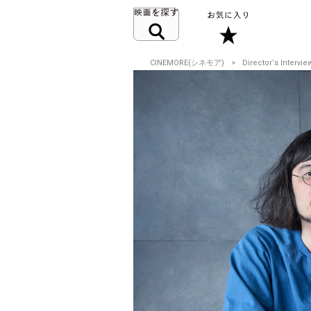
CINEMORE(シネモア)
Director‘s Intervie