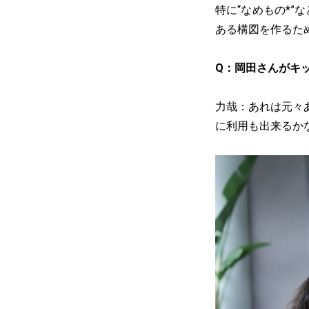
特に“なめもの*
ある構図を作るた
Q：岡田さんがキ
力哉：あれは元々
に利用も出来るか