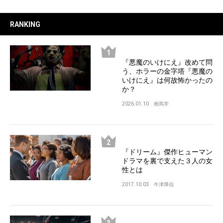
RANKING
『悪魔のいけにえ』改めて問
う、ホラーの金字塔『悪魔の
いけにえ』は何故怖かったの
か？
2026.01.10
相馬学
『ドリーム』傑作ヒューマン
ドラマを裏で支えた３人の女
性とは
2017.10.03
牛津厚信