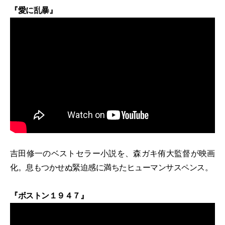
『愛に乱暴』
吉田修一のベストセラー小説を、森ガキ侑大監督が映画
化。息もつかせぬ緊迫感に満ちたヒューマンサスペンス。
『ボストン１９４７』