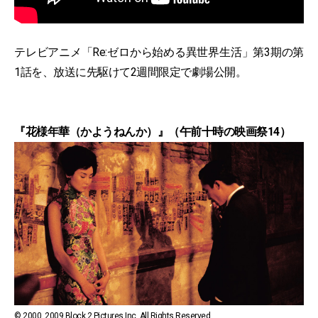
テレビアニメ「Re:ゼロから始める異世界生活」第3期の第
1話を、放送に先駆けて2週間限定で劇場公開。
『花様年華（かようねんか）』（午前十時の映画祭14）
© 2000, 2009 Block 2 Pictures Inc. All Rights Reserved.