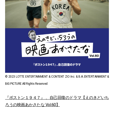
© 2023 LOTTE ENTERTAINMENT & CONTENT ZIO Inc. & B.A. ENTERTAINMENT &
BIG PICTURE All Rights Reserved
『ボストン１９４７』 、自己回復のドラマ【えのきどいち
ろうの映画あかさたな Vol.60】