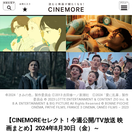
©2024「きみの色」製作委員会 Ⓒ2013 吉田修一／新潮社 Ⓒ2024「愛に乱暴」製作
委員会 © 2023 LOTTE ENTERTAINMENT & CONTENT ZIO Inc. &
B.A. ENTERTAINMENT & BIG PICTURE All Rights Reserved © BONNE PIOCHE
CINÉMA, PATHÉ FILMS, FRANCE 3 CINEMA, CANÉO FILMS – 2023
【CINEMOREセレクト！今週公開/TV放送 映
画まとめ】2024年8月30日（金）～