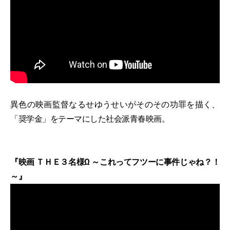
異色の映画監督なるせゆうせいがそのその功罪を描く、
「奨学金」をテーマにした社会派青春映画。
『映画 ＴＨＥ３名様Ω ～これってフツーに事件じゃね？！
～』