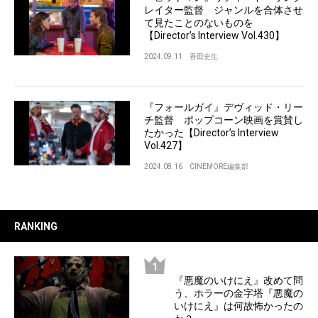
レイター監督 ジャンルを合体させ
て見たことのないものを
【Director’s Interview Vol.430】
2024.09.11
香田史生
『フォールガイ』デヴィッド・リー
チ監督 ポップコーン映画を賞賛し
たかった【Director’s Interview
Vol.427】
2024.08.16
CINEMORE編集部
RANKING
『悪魔のいけにえ』改めて問
う、ホラーの金字塔『悪魔の
いけにえ』は何故怖かったの