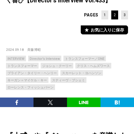
く喜び【Director’s Interview Vol.433】
PAGES
1
2
3
お気に入りに保存
2024.09.18
斉藤博昭
INTERVIEW
Director’s Interview
トランスフォーマー／ONE
トランスフォーマー
ジョシュ・クーリー
クリス・ヘムズワース
ブライアン・タイリー・ヘンリー
スカーレット・ヨハンソン
キーガン＝マイケル・キー
スティーヴ・ブシェミ
ローレンス・フィッシュバーン