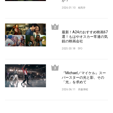
か？
2026.01.10
相馬学
最新！A24のおすすめ映画67
選！もはやオスカー常連の気
鋭の映画会社
2025.03.18
SYO
『Michael／マイケル』スー
パースターの光と影、その
「光」を求めて
2026.06.11
斉藤博昭