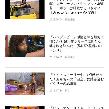
醒』スティーブン・ケイプル・Jr監
督 ロボットは呼吸するべきか？
【Director’s Interview Vol.338】
2023.08.04
斉藤博昭
『バンブルビー』感情と絆を如何に
描くか？ 超大作シリーズに新たな
魂を吹き込んだ、脚本家×監督のバ
トンリレー
2019.04.05
牛津厚信
『トイ・ストーリー4』は必然だっ
た！おもちゃの「自立」に踏み込む
ピクサーの総決算
2019.07.14
SYO
『ヒットマン』リチャード・リンク