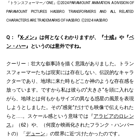
『トランスフォーマー／ONE』Ⓒ2024 PARAMOUNT ANIMATION. A DIVISION OF
PARAMOUNT PICTURES HASBRO. TRANSFORMERS AND ALL RELATED
CHARACTERS ARE TRADEMARKS OF HASBRO. Ⓒ2024 HASBRO
Q：『
X-メン
』は何となくわかりますが、『
十戒
』や『
ベ
ン・ハー
』というのは意外ですね。
クーリー：壮大な叙事詩を描く意識がありました。トラン
スフォーマーたちは現実には存在しない、伝説的なキャラ
クターであり、地球に来た時もどこか神のような存在感を
放っています。ですから私は彼らの“大きさ”を頭に入れな
がら、地球とは何もかもサイズの異なる惑星の風景を表現
しようとしました。その“感覚”だけでも映像で伝えられた
らと……。スケール感という意味では『
アラビアのロレン
ス
』（62）や、（何度か映画化されたフランク・ハンバー
トの）「
デューン
」の世界に近づけたかったのです。