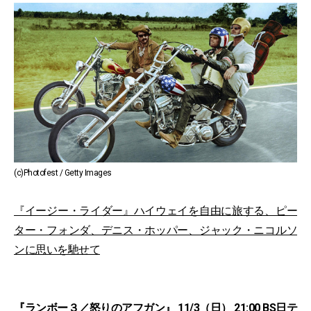
(c)Photofest / Getty Images
『イージー・ライダー』ハイウェイを自由に旅する、ピー
ター・フォンダ、デニス・ホッパー、ジャック・ニコルソ
ンに思いを馳せて
『ランボー３／怒りのアフガン』 11/3（日） 21:00 BS日テ