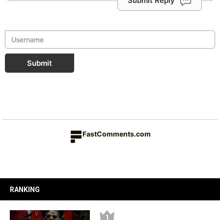
Submit Reply
Submit
FastComments.com
RANKING