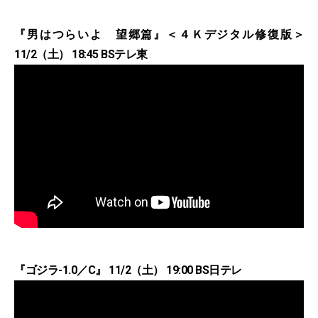
『男はつらいよ 望郷篇』＜４Ｋデジタル修復版＞
11/2（土） 18:45 BSテレ東
『ゴジラ-1.0／C』 11/2（土） 19:00 BS日テレ