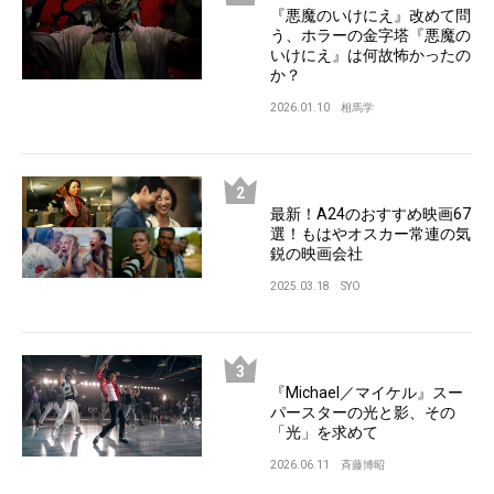
『悪魔のいけにえ』改めて問
う、ホラーの金字塔『悪魔の
いけにえ』は何故怖かったの
か？
2026.01.10
相馬学
最新！A24のおすすめ映画67
選！もはやオスカー常連の気
鋭の映画会社
2025.03.18
SYO
『Michael／マイケル』スー
パースターの光と影、その
「光」を求めて
2026.06.11
斉藤博昭