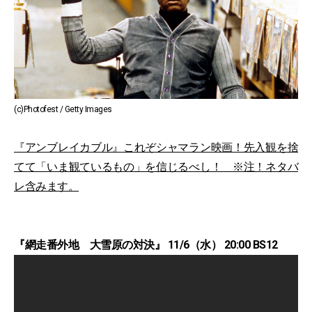
(c)Photofest / Getty Images
『アンブレイカブル』これぞシャマラン映画！先入観を捨
てて「いま観ているもの」を信じるべし！ ※注！ネタバ
レ含みます。
『網走番外地 大雪原の対決』 11/6（水） 20:00 BS12