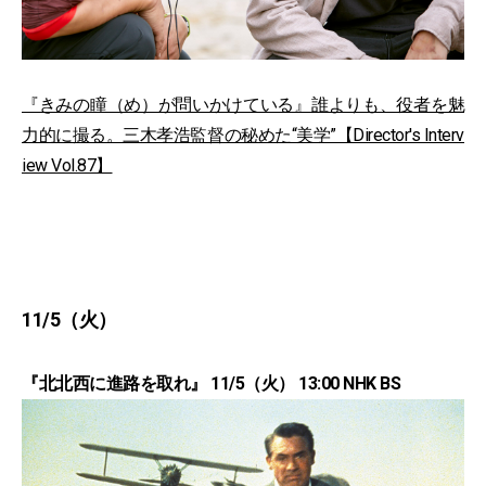
『きみの瞳（め）が問いかけている』誰よりも、役者を魅
力的に撮る。三木孝浩監督の秘めた“美学”【Director's Interv
iew Vol.87】
11/5（火）
『北北西に進路を取れ』 11/5（火） 13:00 NHK BS