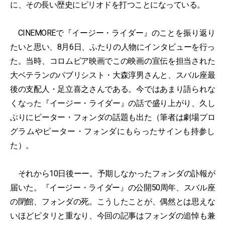
に、その長い歴史にピリオドを打つことになっている。
CINEMOREで『イージー・ライダー』のことを振り返り
たいと思い、8月6日、ふたりの人物にインタビューを行っ
た。当時、コロムビア映画でこの映画の宣伝を担当された
大ベテランのパブリシスト・大森淳男さんと、スバル座最
後の支配人・足立喜之さんである。今ではあまり語られな
くなった『イージー・ライダー』の話で盛り上がり、久し
ぶりにピーター・フォンダの話題も出た（筆者は劇場プロ
グラムやピーター・フォンダにもらったサインも持参し
た）。
それから10日後ーー。予期しなかったフォンダの訃報が
届いた。『イージー・ライダー』の公開50周年、スバル座
の閉館、フォンダの死。こうしたことが、偶然とは思えな
いほどピタリと重なり、今回の記事はフォンダの追悼も兼