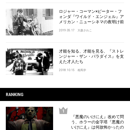
ロジャー・コーマン×ピーター・フ
ォンダ『ワイルド・エンジェル』ア
メリカン・ニューシネマの夜明け前
2019.05.17
大森さわこ
才能を知る、才能を見る、『ストレ
ンジャー・ザン・パラダイス』を支
えた才人たち
2018.10.15
相馬学
RANKING
『悪魔のいけにえ』改めて問
う、ホラーの金字塔『悪魔の
いけにえ』は何故怖かったの