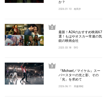
か？
2026.01.10
相馬学
最新！A24のおすすめ映画67
選！もはやオスカー常連の気
鋭の映画会社
2025.03.18
SYO
『Michael／マイケル』スー
パースターの光と影、その
「光」を求めて
2026.06.11
斉藤博昭