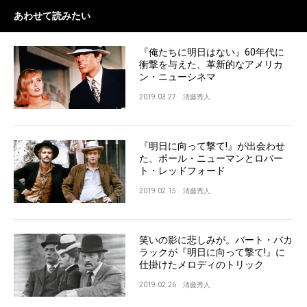
あわせて読みたい
『俺たちに明日はない』60年代に
衝撃を与えた、革新的なアメリカ
ン・ニューシネマ
2019.03.27
清藤秀人
『明日に向って撃て!』が出会わせ
た、ポール・ニューマンとロバー
ト・レッドフォード
2019.02.15
清藤秀人
笑いの影に悲しみが。バート・バカ
ラックが『明日に向って撃て!』に
仕掛けたメロディのトリック
2019.02.26
清藤秀人