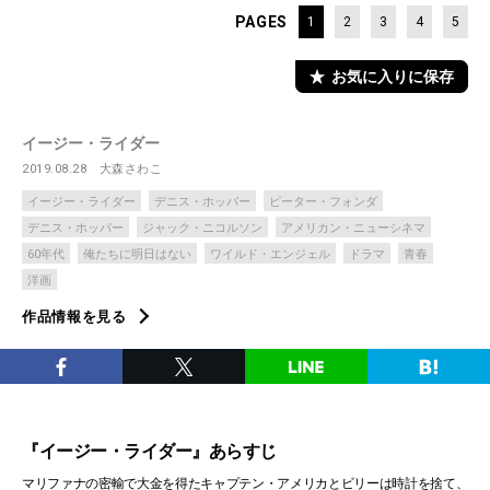
PAGES
1
2
3
4
5
お気に入りに保存
イージー・ライダー
2019.08.28
大森さわこ
イージー・ライダー
デニス・ホッパー
ピーター・フォンダ
デニス・ホッパー
ジャック・ニコルソン
アメリカン・ニューシネマ
60年代
俺たちに明日はない
ワイルド・エンジェル
ドラマ
青春
洋画
作品情報を見る
『イージー・ライダー』あらすじ
マリファナの密輸で大金を得たキャプテン・アメリカとビリーは時計を捨て、