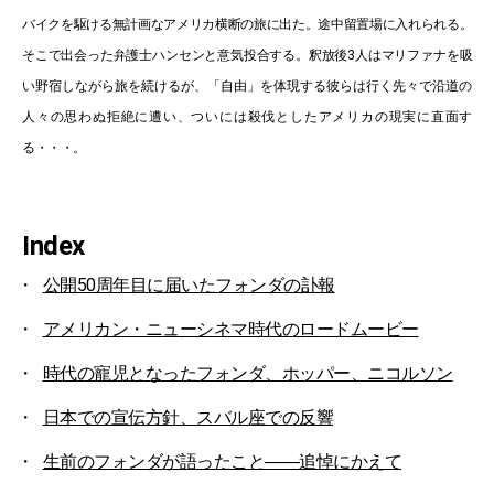
バイクを駆ける無計画なアメリカ横断の旅に出た。途中留置場に入れられる。
そこで出会った弁護士ハンセンと意気投合する。釈放後3人はマリファナを吸
い野宿しながら旅を続けるが、「自由」を体現する彼らは行く先々で沿道の
人々の思わぬ拒絶に遭い、ついには殺伐としたアメリカの現実に直面す
る・・・。
Index
公開50周年目に届いたフォンダの訃報
アメリカン・ニューシネマ時代のロードムービー
時代の寵児となったフォンダ、ホッパー、ニコルソン
日本での宣伝方針、スバル座での反響
生前のフォンダが語ったこと――追悼にかえて