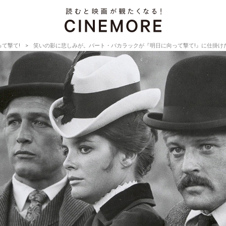
て撃て!
笑いの影に悲しみが。バート・バカラックが『明日に向って撃て!』に仕掛け