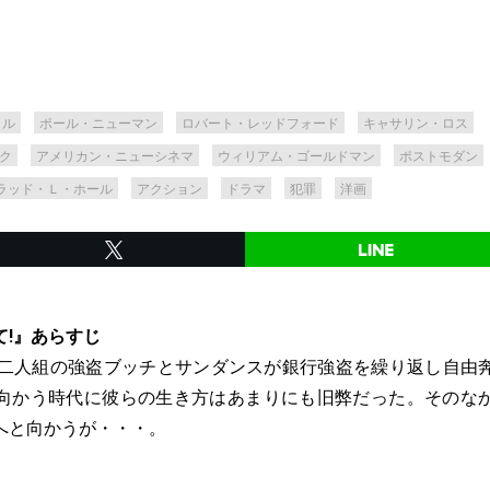
ヒル
ポール・ニューマン
ロバート・レッドフォード
キャサリン・ロス
ク
アメリカン・ニューシネマ
ウィリアム・ゴールドマン
ポストモダン
ラッド・Ｌ・ホール
アクション
ドラマ
犯罪
洋画
て!』あらすじ
、二人組の強盗ブッチとサンダンスが銀行強盗を繰り返し自由
向かう時代に彼らの生き方はあまりにも旧弊だった。そのな
へと向かうが・・・。