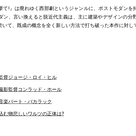
て!』は廃れゆく西部劇というジャンルに、ポストモダンを
ダン、言い換えると脱近代主義は、主に建築やデザインの分
於いて、既成の概念を全く新しい方法で打ち破った本作に対し
監督ジョージ・ロイ・ヒル
撮影監督コンラッド・ホール
音楽バート・バカラック
込む物悲しいワルツの正体は?