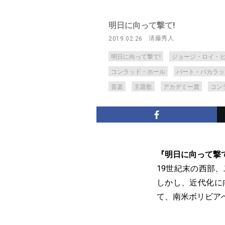
明日に向って撃て!
清藤秀人
2019.02.26
明日に向って撃て!
ジョージ・ロイ・
コンラッド・ホール
バート・バカラッ
音楽
主題歌
アカデミー賞
コン
『明日に向って撃
19世紀末の西部
しかし、近代化に
て、南米ボリビア