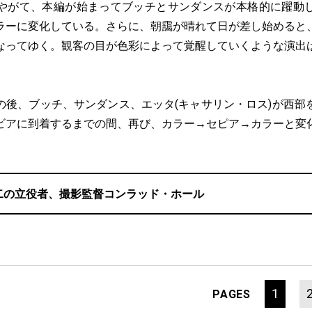
やがて、本編が始まってブッチとサンダンスが本格的に躍動
ラーに変化している。さらに、朝靄が晴れて日が差し始めると
なってゆく。観客の目が色彩によって覚醒していくような演出
。
後、ブッチ、サンダンス、エッタ(キャサリン・ロス)が西部
ビアに到着するまでの間、再び、カラー→セピア→カラーと変
二の立役者、撮影監督コンラッド・ホール
1
PAGES