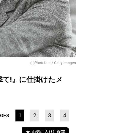
(c)Photofest / Getty Images
て!』に仕掛けたメ
1
2
3
4
GES
お気に入りに保存