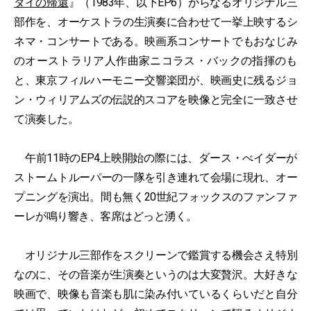
ダイの帰還
』（1983年、以下EP6）からなるオリジナル三
部作を、オーケストラの生演奏に合わせて一挙上映するシ
ネマ・コンサートである。映画系コンサートでもおなじみ
のオーストラリア人作曲家ニコラス・バックの指揮のも
と、東京フィルハーモニー交響楽団が、映画史に残るジョ
ン・ウィリアムズの伝説的スコアを映像と完全に一致させ
て演奏した。
午前11時のEP4上映開始の際には、ダース・べイダーが
ストームトルーパーの一隊を引き連れて会場に現れ、オー
プニングを演出。間も無く20世紀フォックスのファンファ
ーレが鳴り響き、客席はどっと湧く。
オリジナル三部作をスクリーンで鑑賞する機会さえ特別
なのに、その音楽が生演奏というのは大変贅沢。大好きな
映画で、映像も音楽も肌に染み付いているくらいだと自分