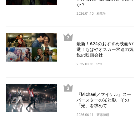
か？
2026.01.10
相馬学
最新！A24のおすすめ映画67
選！もはやオスカー常連の気
鋭の映画会社
2025.03.18
SYO
『Michael／マイケル』スー
パースターの光と影、その
「光」を求めて
2026.06.11
斉藤博昭