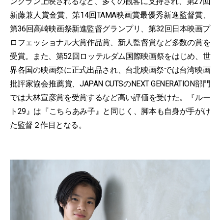
ングラン上映されるなど、多くの観客に支持され、第27回
新藤兼人賞金賞、第14回TAMA映画賞最優秀新進監督賞、
第36回高崎映画祭新進監督グランプリ、第32回日本映画プ
ロフェッショナル大賞作品賞、新人監督賞など多数の賞を
受賞。また、第52回ロッテルダム国際映画祭をはじめ、世
界各国の映画祭に正式出品され、台北映画祭では台湾映画
批評家協会推薦賞、JAPAN CUTSのNEXT GENERATION部門
では大林宣彦賞を受賞するなど高い評価を受けた。『ルー
ト29』は『こちらあみ子』と同じく、脚本も自身が手がけ
た監督２作目となる。