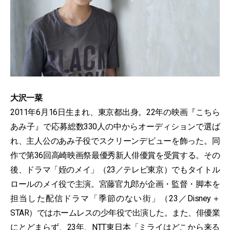
大沢一菜
2011年6月16日生まれ、東京都出身。22年の映画『こちら
あみ子』で応募総数330人の中からオーディションで選ば
れ、主人公のあみ子役でスクリーンデビューを飾った。同
作で第36回高崎映画祭最優秀新人俳優賞を受賞する。その
後、ドラマ「姪のメイ」（23／テレビ東京）でもタイトル
ロールのメイ役で主演。宮藤官九郎が企画・監督・脚本を
担当した配信ドラマ「季節のない街」（23／Disney＋
STAR）ではホームレスの少年役で出演した。また、俳優業
にとどまらず、23年、NTT東日本「ミライはどこから来る