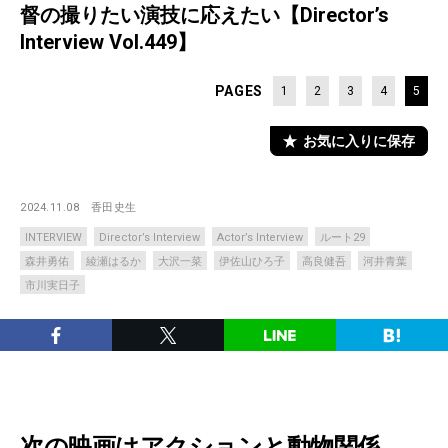
督の撮りたい演技に応えたい【Director’s
Interview Vol.449】
PAGES
1
2
3
4
5
お気に入りに保存
2024.11.08
香田史生
INTERVIEW
Director’s Interview
Actor’s Interview
ルート29
森井勇佑
綾瀬はるか
大沢一菜
伊佐山ひろ子
高良健吾
河井青葉
市川実日子
次の映画はアクションと動物関係