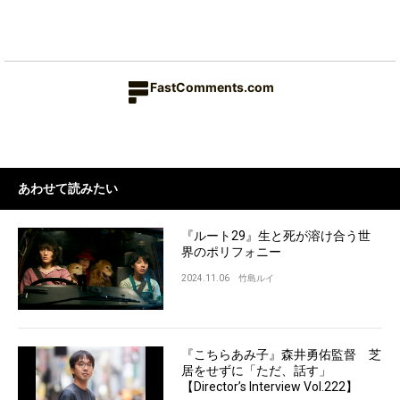
FastComments.com
あわせて読みたい
『ルート29』生と死が溶け合う世
界のポリフォニー
2024.11.06
竹島ルイ
『こちらあみ子』森井勇佑監督 芝
居をせずに「ただ、話す」
【Director’s Interview Vol.222】