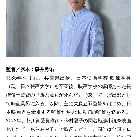
監督／脚本：森井勇佑
1985年生まれ、兵庫県出身。日本映画学校 映像学科
（現：日本映画大学）を卒業後、映画学校の講師だった長
崎俊一監督の『西の魔女が死んだ』（08）で、演出部とし
て映画業界に入る。以降、主に大森立嗣監督をはじめ、日
本映画界を牽引する監督たちの現場で助監督を務める。
2022年、芥川賞受賞作家・今村夏子の同名短編小説を映画
化した『こちらあみ子』で監督デビュー。同作は全国でロ