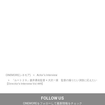
CINEMORE(シネモア)
Actor‘s Interview
『ルート２９』森井勇佑監督 × 大沢一菜 監督の撮りたい演技に応えたい
【Director’s Interview Vol.449】
FOLLOW US
CINEMOREをフォローして最新情報をチェック