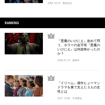
2024.10.10
香田史生
RANKING
『悪魔のいけにえ』改めて問
う、ホラーの金字塔『悪魔の
いけにえ』は何故怖かったの
か？
2026.01.10
相馬学
『ドリーム』傑作ヒューマン
ドラマを裏で支えた３人の女
性とは
2017.10.03
牛津厚信