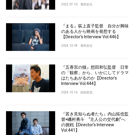
2022.07.10
香田史生
『まる』荻上直子監督 自分が興味
のある人から映画を発想する
【Director’s Interview Vol.446】
2024.10.18
香田史生
『五香宮の猫』想田和弘監督 日常
の「観察」から、いかにしてドラマ
はたちあがるのか【Director’s
Interview Vol.444】
2024.10.16
稲垣哲也
『若き見知らぬ者たち』内山拓也監
督×磯村勇斗 “主人公の交代劇”へ
の挑戦【Director’s Interview
Vol.441】