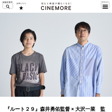
『ルート２９』森井勇佑監督 × 大沢一菜 監