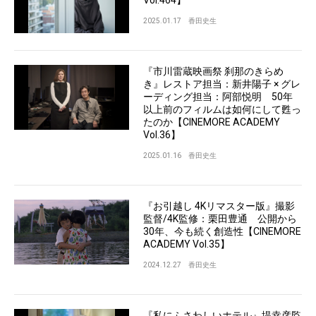
Vol.464】
2025.01.17
香田史生
『市川雷蔵映画祭 刹那のきらめ
き』レストア担当：新井陽子 × グレ
ーディング担当：阿部悦明 50年
以上前のフィルムは如何にして甦っ
たのか【CINEMORE ACADEMY
Vol.36】
2025.01.16
香田史生
『お引越し 4Kリマスター版』撮影
監督/4K監修：栗田豊通 公開から
30年、今も続く創造性【CINEMORE
ACADEMY Vol.35】
2024.12.27
香田史生
『私にふさわしいホテル』堤幸彦監