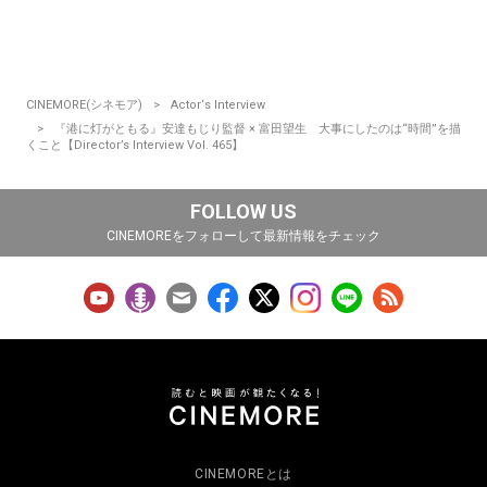
CINEMORE(シネモア)
Actor‘s Interview
『港に灯がともる』安達もじり監督 × 富田望生 大事にしたのは“時間”を描
くこと【Director’s Interview Vol. 465】
FOLLOW US
CINEMOREをフォローして最新情報をチェック
CINEMOREとは