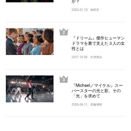
か？
2026.01.10
相馬学
『ドリーム』傑作ヒューマン
ドラマを裏で支えた３人の女
性とは
2017.10.03
牛津厚信
『Michael／マイケル』スー
パースターの光と影、その
「光」を求めて
2026.06.11
斉藤博昭