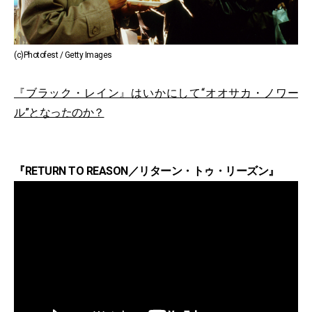
(c)Photofest / Getty Images
『ブラック・レイン』はいかにして“オオサカ・ノワー
ル”となったのか？
『RETURN TO REASON／リターン・トゥ・リーズン』