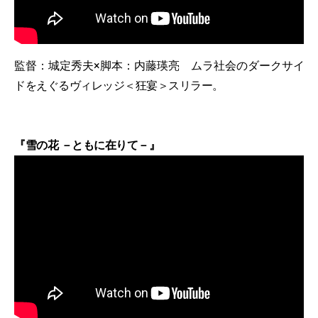
監督：城定秀夫×脚本：内藤瑛亮 ムラ社会のダークサイ
ドをえぐるヴィレッジ＜狂宴＞スリラー。
『雪の花 －ともに在りて－』