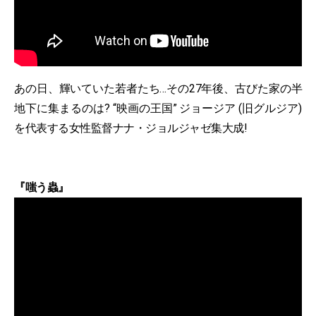
あの日、輝いていた若者たち…その27年後、古びた家の半
地下に集まるのは? “映画の王国” ジョージア (旧グルジア)
を代表する女性監督ナナ・ジョルジャゼ集大成!
『嗤う蟲』