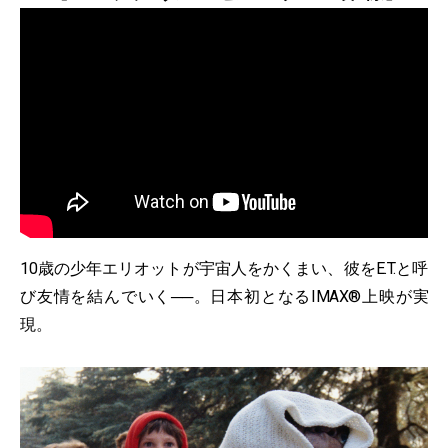
10歳の少年エリオットが宇宙人をかくまい、彼をE.T.と呼
び友情を結んでいく──。日本初となるIMAX®上映が実
現。