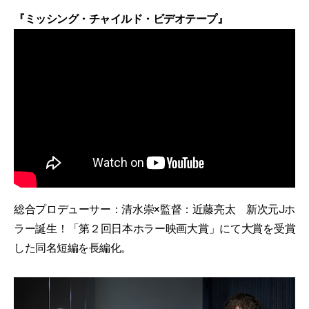
『ミッシング・チャイルド・ビデオテープ』
総合プロデューサー：清水崇×監督：近藤亮太 新次元Jホ
ラー誕生！「第２回日本ホラー映画大賞」にて大賞を受賞
した同名短編を長編化。