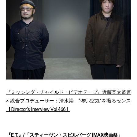
『ミッシング・チャイルド・ビデオテープ』近藤亮太監督
× 総合プロデューサー：清水崇 “怖い空気”を撮るセンス
【Director’s Interview Vol.466】
『E.T.』/「スティーヴン・スピルバーグ IMAX映画祭」