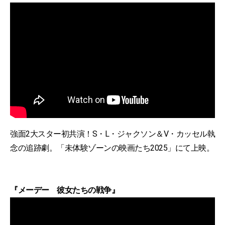
強面2大スター初共演！S・L・ジャクソン＆V・カッセル執
念の追跡劇。「未体験ゾーンの映画たち2025」にて上映。
『メーデー 彼女たちの戦争』