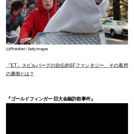
(c)Photofest / Getty Images
『E.T.』スピルバーグの自伝的SFファンタジー、その着想
の裏側とは？
『ゴールドフィンガー 巨大金融詐欺事件』