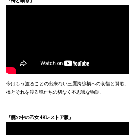
『橋と眠る』
今はもう渡ることの出来ない三鷹跨線橋への哀惜と賛歌。
橋とそれを渡る魂たちの切なく不思議な物語。
『籠の中の乙女 4Kレストア版』