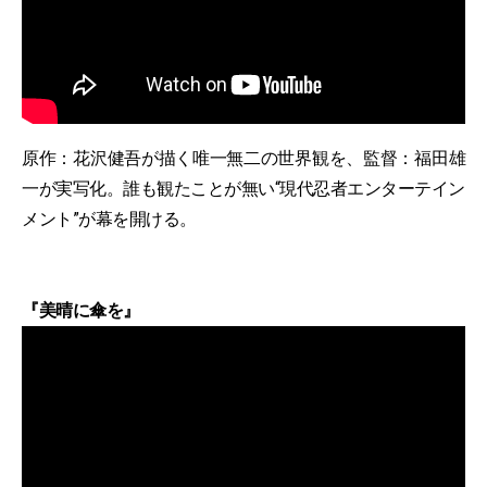
原作：花沢健吾が描く唯一無二の世界観を、監督：福田雄
一が実写化。誰も観たことが無い“現代忍者エンターテイン
メント”が幕を開ける。
『美晴に傘を』