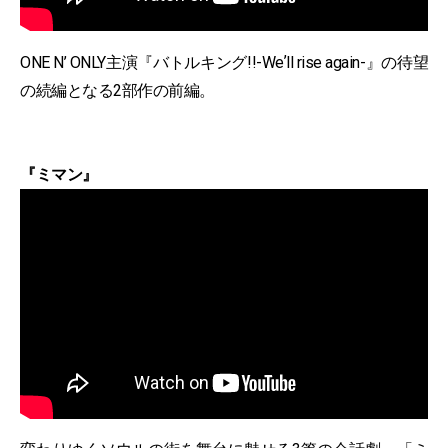
ONE N’ ONLY主演『バトルキング!!-Weʼll rise again-』の待望
の続編となる2部作の前編。
『ミマン』