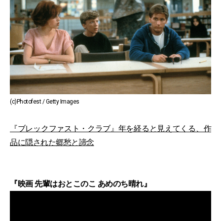
(c)Photofest / Getty Images
『ブレックファスト・クラブ』年を経ると見えてくる、作
品に隠された郷愁と諦念
『映画 先輩はおとこのこ あめのち晴れ』