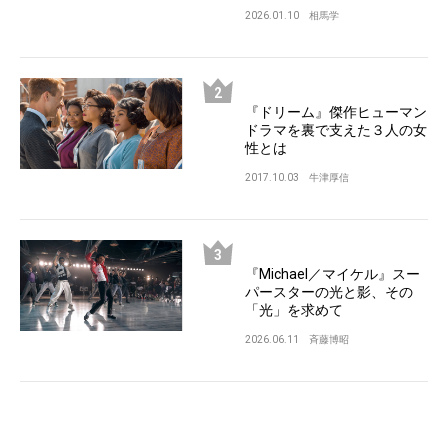
2026.01.10
相馬学
『ドリーム』傑作ヒューマン
ドラマを裏で支えた３人の女
性とは
2017.10.03
牛津厚信
『Michael／マイケル』スー
パースターの光と影、その
「光」を求めて
2026.06.11
斉藤博昭