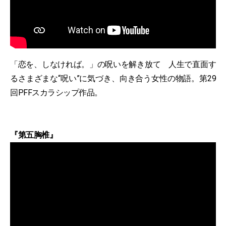
「恋を、しなければ。」の呪いを解き放て 人生で直面す
るさまざまな“呪い”に気づき、向き合う女性の物語。第29
回PFFスカラシップ作品。
『第五胸椎』