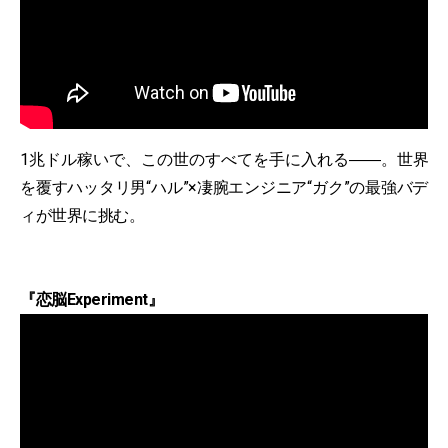
1兆ドル稼いで、この世のすべてを手に入れる――。世界
を覆すハッタリ男“ハル”×凄腕エンジニア“ガク”の最強バデ
ィが世界に挑む。
『恋脳Experiment』