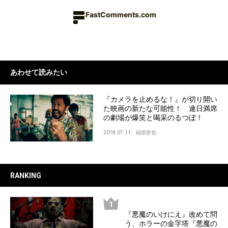
FastComments.com
あわせて読みたい
『カメラを止めるな！』が切り開い
た映画の新たな可能性！ 連日満席
の劇場が爆笑と喝采のるつぼ！
2018.07.11
稲垣哲也
RANKING
『悪魔のいけにえ』改めて問
う、ホラーの金字塔『悪魔の