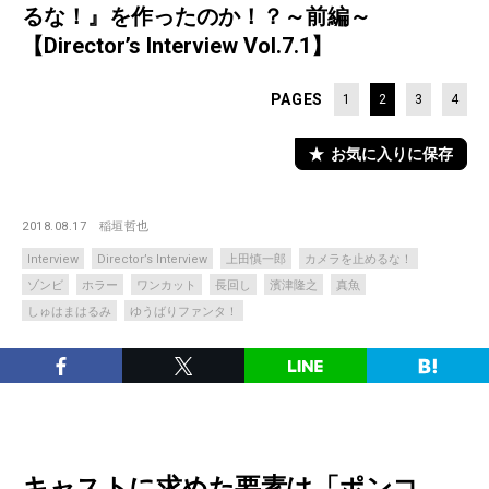
るな！』を作ったのか！？～前編～
【Director’s Interview Vol.7.1】
PAGES
1
2
3
4
お気に入りに保存
2018.08.17
稲垣哲也
Interview
Director’s Interview
上田慎一郎
カメラを止めるな！
ゾンビ
ホラー
ワンカット
長回し
濱津隆之
真魚
しゅはまはるみ
ゆうばりファンタ！
キャストに求めた要素は「ポンコ