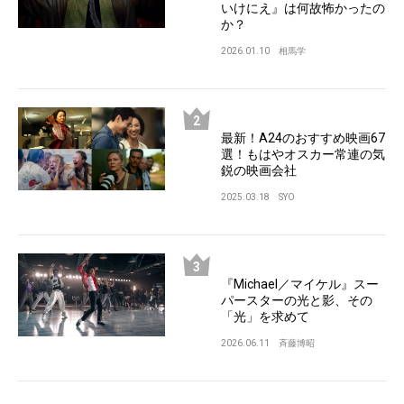
いけにえ』は何故怖かったの
か？
2026.01.10
相馬学
最新！A24のおすすめ映画67
選！もはやオスカー常連の気
鋭の映画会社
2025.03.18
SYO
『Michael／マイケル』スー
パースターの光と影、その
「光」を求めて
2026.06.11
斉藤博昭