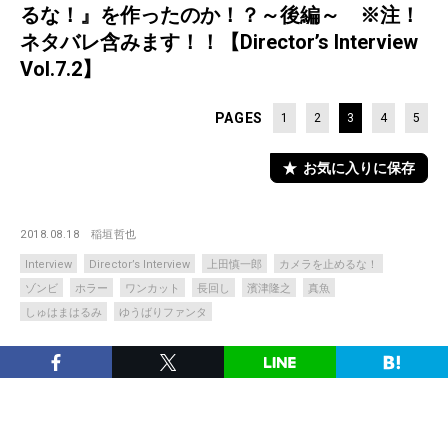
るな！』を作ったのか！？～後編～ ※注！
ネタバレ含みます！！【Director’s Interview
Vol.7.2】
PAGES
1
2
3
4
5
お気に入りに保存
2018.08.18
稲垣哲也
Interview
Director’s Interview
上田慎一郎
カメラを止めるな！
ゾンビ
ホラー
ワンカット
長回し
濱津隆之
真魚
しゅはまはるみ
ゆうばりファンタ