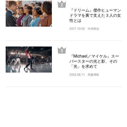
『ドリーム』傑作ヒューマン
ドラマを裏で支えた３人の女
性とは
2017.10.03
牛津厚信
『Michael／マイケル』スー
パースターの光と影、その
「光」を求めて
2026.06.11
斉藤博昭