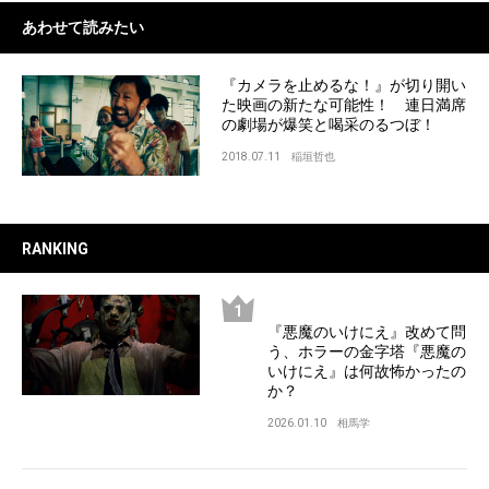
あわせて読みたい
『カメラを止めるな！』が切り開い
た映画の新たな可能性！ 連日満席
の劇場が爆笑と喝采のるつぼ！
2018.07.11
稲垣哲也
RANKING
『悪魔のいけにえ』改めて問
う、ホラーの金字塔『悪魔の
いけにえ』は何故怖かったの
か？
2026.01.10
相馬学