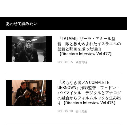
あわせて読みたい
『TATAMI』ザーラ・アミール監
督 敵と教え込まれたイスラエルの
監督と映画を撮った理由
【Director’s Interview Vol.477】
2025.03.05
斉藤博昭
『名もなき者／A COMPLETE
UNKNOWN』撮影監督：フェドン・
パパマイケル デジタルとアナログ
の融合からフィルムルックを生み出
す【Director’s Interview Vol.476】
2025.02.28
香田史生