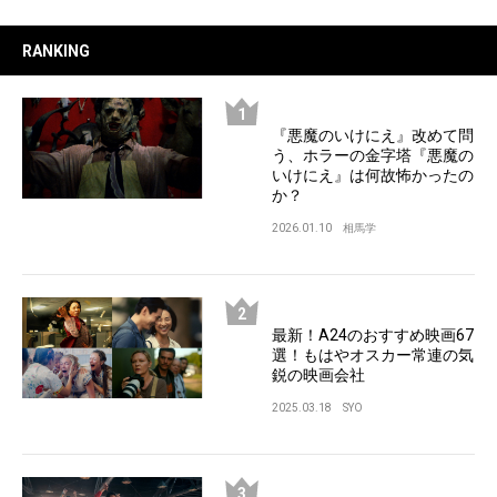
RANKING
『悪魔のいけにえ』改めて問
う、ホラーの金字塔『悪魔の
いけにえ』は何故怖かったの
か？
2026.01.10
相馬学
最新！A24のおすすめ映画67
選！もはやオスカー常連の気
鋭の映画会社
2025.03.18
SYO