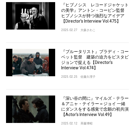
『ヒプノシス レコードジャケット
の美学』アントン・コービン監督
ヒプノシスが持つ強烈なアイデア
【Director’s Interview Vol.475】
2025.02.27
大森さわこ
『ブルータリスト』ブラディ・コー
ベット監督 建築の迫力をビスタビ
ジョンで捉える【Director’s
Interview Vol.474】
2025.02.25
佐藤久理子
『深い谷の間に』マイルズ・テラー
＆アニャ・テイラー＝ジョイ 一緒
にダンスをする感覚で念願の初共演
【Actor’s Interview Vol.49】
2025.02.12
斉藤博昭