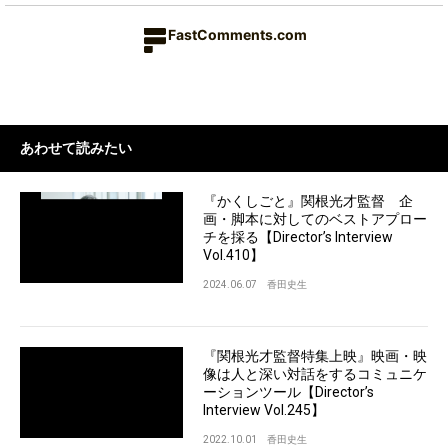
FastComments.com
あわせて読みたい
『かくしごと』関根光才監督 企
画・脚本に対してのベストアプロー
チを採る【Director’s Interview
Vol.410】
2024.06.07
香田史生
『関根光才監督特集上映』映画・映
像は人と深い対話をするコミュニケ
ーションツール【Director’s
Interview Vol.245】
2022.10.01
香田史生