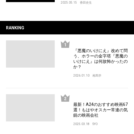
2025.05.15
香田史生
RANKING
『悪魔のいけにえ』改めて問
う、ホラーの金字塔『悪魔の
いけにえ』は何故怖かったの
か？
2026.01.10
相馬学
最新！A24のおすすめ映画67
選！もはやオスカー常連の気
鋭の映画会社
2025.03.18
SYO