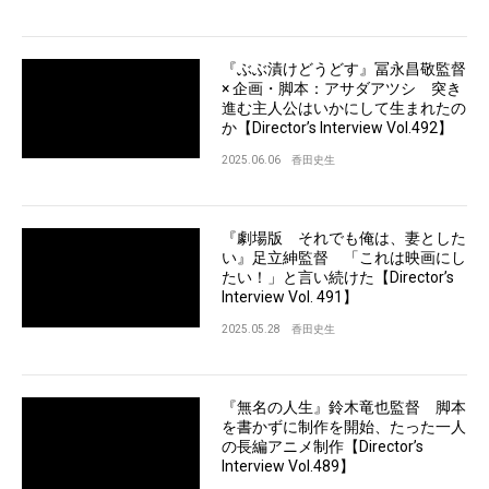
『ぶぶ漬けどうどす』冨永昌敬監督
× 企画・脚本：アサダアツシ 突き
進む主人公はいかにして生まれたの
か【Director’s Interview Vol.492】
2025.06.06
香田史生
『劇場版 それでも俺は、妻とした
い』足立紳監督 「これは映画にし
たい！」と言い続けた【Director’s
Interview Vol. 491】
2025.05.28
香田史生
『無名の人生』鈴木竜也監督 脚本
を書かずに制作を開始、たった一人
の長編アニメ制作【Director’s
Interview Vol.489】