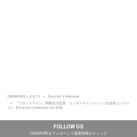
CINEMORE(シネモア)
Director‘s Interview
『フロントライン』関根光才監督 エンターテインメントと社会的コンテク
スト【Director’s Interview Vol.493】
FOLLOW US
CINEMOREをフォローして最新情報をチェック