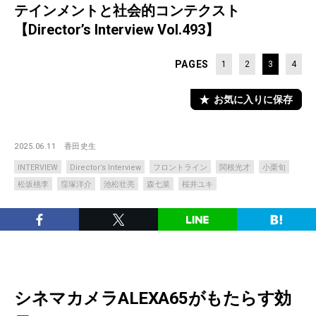
テインメントと社会的コンテクスト
【Director’s Interview Vol.493】
PAGES
1
2
3
4
お気に入りに保存
2025.06.11
香田史生
INTERVIEW
Director’s Interview
フロントライン
関根光才
小栗旬
松坂桃李
窪塚洋介
池松壮亮
森七菜
桜井ユキ
シネマカメラALEXA65がもたらす効