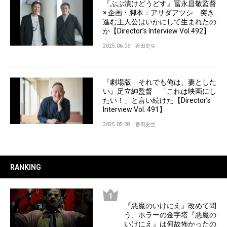
『ぶぶ漬けどうどす』冨永昌敬監督
× 企画・脚本：アサダアツシ 突き
進む主人公はいかにして生まれたの
か【Director’s Interview Vol.492】
2025.06.06
香田史生
『劇場版 それでも俺は、妻とした
い』足立紳監督 「これは映画にし
たい！」と言い続けた【Director’s
Interview Vol. 491】
2025.05.28
香田史生
RANKING
『悪魔のいけにえ』改めて問
う、ホラーの金字塔『悪魔の
いけにえ』は何故怖かったの