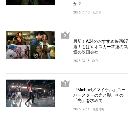
か？
2026.01.10
相馬学
最新！A24のおすすめ映画67
選！もはやオスカー常連の気
鋭の映画会社
2025.03.18
SYO
『Michael／マイケル』スー
パースターの光と影、その
「光」を求めて
2026.06.11
斉藤博昭