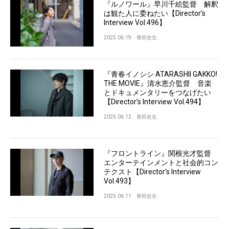
『ルノワール』早川千絵監督 解釈
は観た人に委ねたい【Director’s
Interview Vol.496】
2025.06.19
香田史生
『青春イノシシ ATARASHII GAKKO!
THE MOVIE』清水恵介監督 音楽
とドキュメンタリーをつなげたい
【Director’s Interview Vol.494】
2025.06.12
香田史生
『フロントライン』関根光才監督
エンターテインメントと社会的コン
テクスト【Director’s Interview
Vol.493】
2025.06.11
香田史生