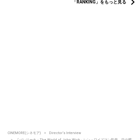
「RANKING」をもっと見る
CINEMORE(シネモア)
Director‘s Interview
『バレリーナ：The World of John Wick』レン・ワイズマン監督 目の肥