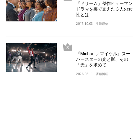
『ドリーム』傑作ヒューマン
ドラマを裏で支えた３人の女
性とは
2017.10.03
牛津厚信
『Michael／マイケル』スー
パースターの光と影、その
「光」を求めて
2026.06.11
斉藤博昭