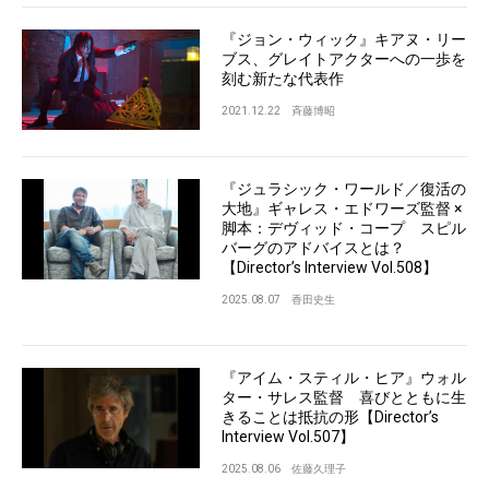
『ジョン・ウィック』キアヌ・リー
ブス、グレイトアクターへの一歩を
刻む新たな代表作
2021.12.22
斉藤博昭
『ジュラシック・ワールド／復活の
大地』ギャレス・エドワーズ監督 ×
脚本：デヴィッド・コープ スピル
バーグのアドバイスとは？
【Director’s Interview Vol.508】
2025.08.07
香田史生
『アイム・スティル・ヒア』ウォル
ター・サレス監督 喜びとともに生
きることは抵抗の形【Director’s
Interview Vol.507】
2025.08.06
佐藤久理子