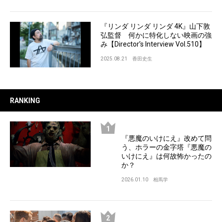
『リンダ リンダ リンダ 4K』山下敦
弘監督 何かに特化しない映画の強
み【Director’s Interview Vol.510】
2025.08.21
香田史生
RANKING
『悪魔のいけにえ』改めて問
う、ホラーの金字塔『悪魔の
いけにえ』は何故怖かったの
か？
2026.01.10
相馬学