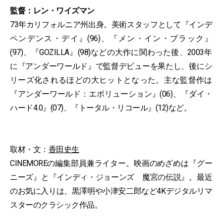
監督：レン・ワイズマン
73年カリフォルニア州出身。美術スタッフとして『インデ
ペンデンス・デイ』(96)、『メン・イン・ブラック』
(97)、『GOZILLA』(98)などの大作に関わった後、2003年
に『アンダーワールド』で監督デビューを果たし、後にシ
リーズ化されるほどの大ヒットとなった。主な監督作は
『アンダーワールド：エボリューション』(06)、『ダイ・
ハード4.0』(07)、『トータル・リコール』(12)など。
取材・文：
香田史生
CINEMOREの編集部員兼ライター。映画のめざめは『グー
ニーズ』と『インディ・ジョーンズ 魔宮の伝説』。最近
のお気に入りは、黒澤明や小津安二郎など4Kデジタルリマ
スターのクラシック作品。