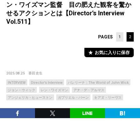
ン・ワイズマン監督 目の肥えた観客を驚か
せるアクションとは【Director’s Interview
Vol.511】
PAGES
1
2
お気に入りに保存
2025.08.25
香田史生
INTERVIEW
Director’s Interview
バレリーナ：The World of John Wick
ジョン・ウィック
レン・ワイズマン
アナ・デ・アルマス
アンジェリカ・ヒューストン
ガブリエル・バーン
キアヌ・リーヴス