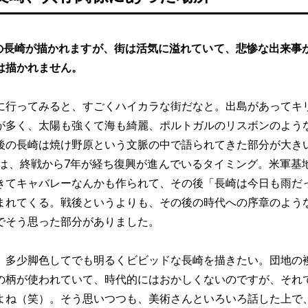
の長崎が描かれますが、街は活気に溢れていて、悲惨な出来事
は描かれません。
に行ってみると、すごくハイカラな街だなと。出島があってキ
が多く、太陽も強くて海も綺麗、ポルトガルのリスボンのよう
後の長崎は焼け野原という文脈の中で語られてきた部分が大き
2年は、終戦から7年が経ち復興が進んでいるタイミング。米軍基
きてキャバレーなんかも作られて、その後「長崎は今日も雨だ
まれてくる。戦後というよりも、その後の時代への序章のよう
でそう思った部分がありました。
、多少脚色してでも明るくビビッドな長崎を描きたい。団地の
の柄が使われていて、時代的にはおかしくないのですが、それ
よね（笑）。そう思いつつも、美術さんといろいろ話した上で