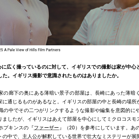
e View of Hills Film Partners
心に広く撮っているのに対して、イギリスでの撮影は家が中心
した。イギリス撮影で意識されたものはありましたか。
家の廊下の奥にある薄暗い景子の部屋は、長崎にあった薄暗
家に通じるものがあるなと。イギリスの部屋の中と長崎の場所
識の中でその二つがリンクするような撮影や編集を意図的に
りましたが、イギリスはあえて部屋を中心にしてミクロコスモ
ホプキンスの『
ファーザー
』（20）を参考にしています。あ
トの中で、主人公が解釈している世界で壮大なミステリーが展