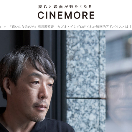
w
『遠い山なみの光』石川慶監督 カズオ・イシグロがくれた映画的アドバイスとは【Director’s 