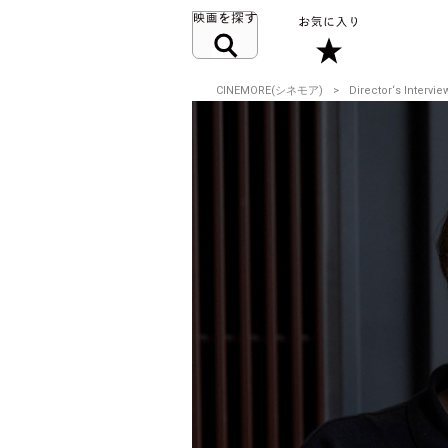
CINEMORE(シネモア)
Director‘s Intervie