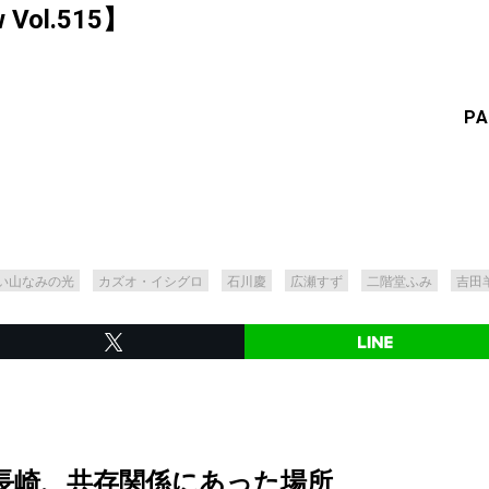
ew Vol.515】
PA
い山なみの光
カズオ・イシグロ
石川慶
広瀬すず
二階堂ふみ
吉田
長崎、共存関係にあった場所