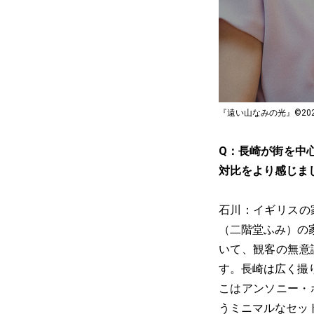
『遠い山なみの光』©2025 A Pal
Q：長崎が街を中
対比をより感じま
石川：イギリスの
（二階堂ふみ）の
いて、観客の無意
す。長崎は広く撮
こはアンソニー・
うミニマルなセッ