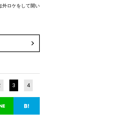
は外ロケをして開い
2
3
4