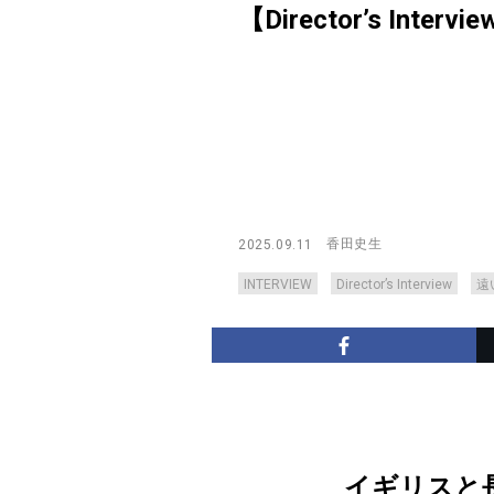
【Director’s Intervi
香田史生
2025.09.11
INTERVIEW
Director’s Interview
遠
イギリスと