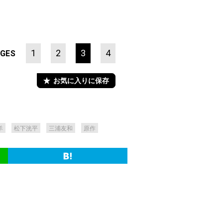
1
2
3
4
GES
お気に入りに保存
羊
松下洸平
三浦友和
原作