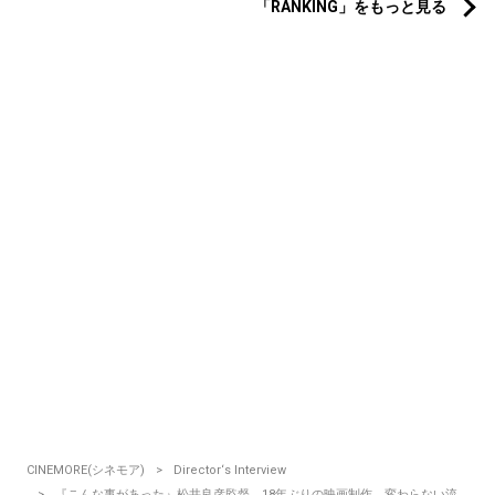
「RANKING」をもっと見る
CINEMORE(シネモア)
Director‘s Interview
『こんな事があった』松井良彦監督 18年ぶりの映画制作、変わらない流