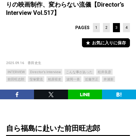
りの映画制作、変わらない流儀【Director’s
Interview Vol.517】
PAGES
1
2
3
4
お気に入りに保存
2025.09.16
香田史生
INTERVIEW
Director’s Interview
こんな事があった
松井良彦
前田旺志郎
窪塚愛流
柏原収史
波岡一喜
近藤芳正
井浦新
自ら福島に赴いた前田旺志郎