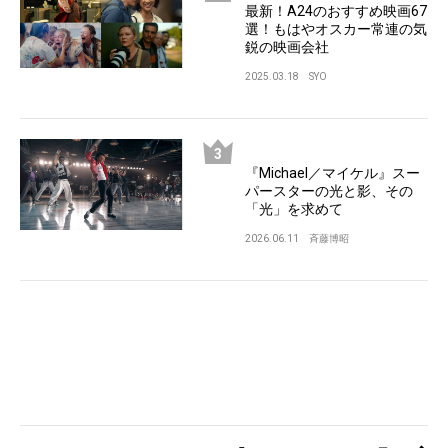
最新！A24のおすすめ映画67
選！もはやオスカー常連の気
鋭の映画会社
2025.03.18
SYO
『Michael／マイケル』スー
パースターの光と影、その
「光」を求めて
2026.06.11
斉藤博昭