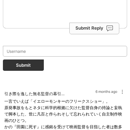
Submit Reply
Submit
6 months ago
引き際を逸した無名監督の幕引きにしては頑張っている
一言でいえば「イエローモンキーのフリークスショー」。
原発事故をもとネタに科学的根拠に欠けた監督自身の持論と妄執
で脚本した、世に凡百と作られそして忘れられていく自主制作映
画のひとつ。
かの『田園に死す』に感銘を受けて映画監督を目指した者は数多