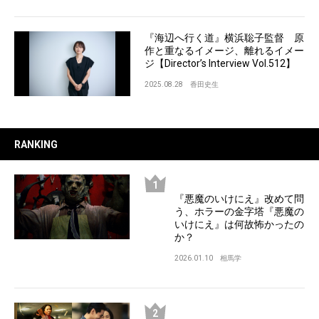
『海辺へ行く道』横浜聡子監督 原
作と重なるイメージ、離れるイメー
ジ【Director’s Interview Vol.512】
2025.08.28
香田史生
RANKING
『悪魔のいけにえ』改めて問
う、ホラーの金字塔『悪魔の
いけにえ』は何故怖かったの
か？
2026.01.10
相馬学