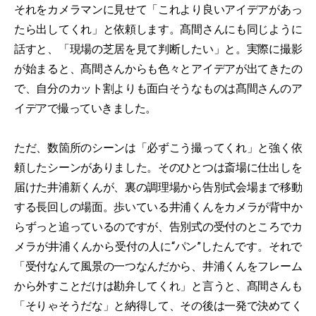
それをカメラマンに見せて「これより良いアイデアがあっ
たら出してくれ」と依頼します。髙間さんにも同じように
話すと、「現場の芝居を見て判断したい」と。実際に撮影
が始まると、髙間さんからも色々とアイデアが出てきたの
で、自分のカット割よりも面白そうなものは髙間さんのア
イデアで撮っていきました。
ただ、数箇所のシーンは「必ずこう撮ってくれ」と強く依
頼したシーンがありました。そのひとつは斎場に仕出しを
届けた井浦新くんが、裏の調理場から告別式会場まで移動
する長回しの場面。歩いている井浦くんをカメラが背中か
らずっと追っているのですが、告別式の受付のところでカ
メラが井浦くんから受付の人に“パン”したんです。それで
「受付なんて風景の一つなんだから、井浦くんをフレーム
から外すことだけは勘弁してくれ」と言うと、髙間さんも
「そりゃそうだな」と納得して、その後は一発で決めてく