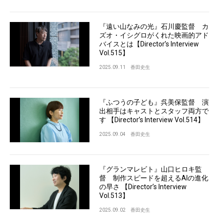
『遠い山なみの光』石川慶監督 カ
ズオ・イシグロがくれた映画的アド
バイスとは【Director’s Interview
Vol.515】
2025.09.11
香田史生
『ふつうの子ども』呉美保監督 演
出相手はキャストとスタッフ両方で
す 【Director’s Interview Vol.514】
2025.09.04
香田史生
『グランマレビト』山口ヒロキ監
督 制作スピードを超えるAIの進化
の早さ 【Director’s Interview
Vol.513】
2025.09.02
香田史生