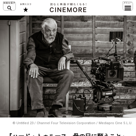
© Untitled 23 / Channel Four Television Corporation / Mediapro Cine S.L.U.