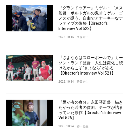
『グランドツアー』ミゲル・ゴメス
監督 ポルトガルの鬼才ミゲル・ゴ
メスが誘う、自由でアナーキーなナ
ラティブの陶酔【Director’s
Interview Vol.522】
2025.10.15
久保玲子
『さよならはスローボールで』カー
ソン・ランド監督 人生は変化し続
けるからこそ“さよなら”がある
【Director’s Interview Vol.521】
2025.10.14
香田史生
『愚か者の身分』永田琴監督 描き
たかった若者の貧困、テーマが詰ま
っていた原作【Director’s Interview
Vol.526】
2025.10.24
香田史生