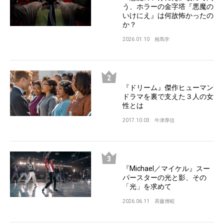
う、ホラーの金字塔『悪魔の
いけにえ』は何故怖かったの
か？
2026.01.10
相馬学
『ドリーム』傑作ヒューマン
ドラマを裏で支えた３人の女
性とは
2017.10.03
牛津厚信
『Michael／マイケル』スー
パースターの光と影、その
「光」を求めて
2026.06.11
斉藤博昭