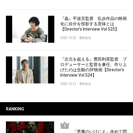
『蟲』平波亘監督 乱歩作品の映画
化に自分を投影する意味とは
【Director’s Interview Vol.525】
2025.10.22
香田史生
『次元を超える』豊田利晃監督 プ
ロデューサーと監督を兼任、作り上
げたのは念願のSF映画【Director’s
Interview Vol.524】
2025.10.21
香田史生
RANKING
『悪魔のいけにえ』改めて問