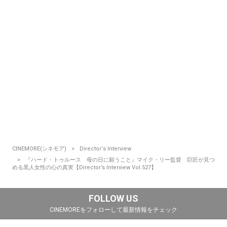
CINEMORE(シネモア)
Director‘s Interview
『ハード・トゥルース 母の日に願うこと』マイク・リー監督 巨匠が見つ
める黒人女性の心の真実【Director’s Interview Vol.527】
FOLLOW US
CINEMOREをフォローして最新情報をチェック