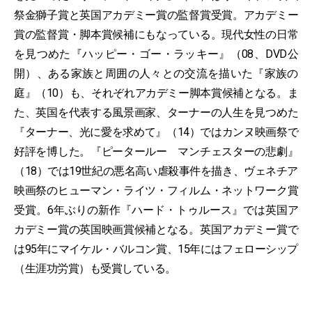
祭金獅子賞と英国アカデミー賞の監督賞受賞。アカデミー
賞の監督賞・脚本賞候補にもなっている。現代女性の日常
を見つめた『ハッピー・ゴー・ラッキー』（08、DVD公
開）、ある家族と周囲の人々との交流を描いた『家族の
庭』（10）も、それぞれアカデミー脚本賞候補となる。ま
た、英国を代表する風景画家、ターナーの人生を見つめた
『ターナー、光に愛を求めて』（14）ではカンヌ映画祭で
好評を博した。『ピータールー マンチェスターの悲劇』
（18）では19世紀の悪名高い虐殺事件を描き、ヴェネチア
映画祭のヒューマン・ライツ・フィルム・ネットワーク賞
受賞。6年ぶりの新作『ハード・トゥルース』では英国ア
カデミー賞の英国映画賞候補となる。英国アカデミー賞で
は95年にマイケル・バルコン賞、15年にはフェローシップ
（生涯功労賞）も受賞している。