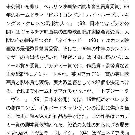
未公開）を撮り、ベルリン映画祭の読者審査員賞受賞、88
年のホームドラマ『ビバ！ロンドン！ハイ・ホープス～キ
ングス・クロスの気楽な人々』（88、日本ではビデオ公
開）はヴェネチア映画祭の国際映画批評家協会賞受賞。人
間の心の闇を見つめた『ネイキッド』（93）ではカンヌ映
画祭の最優秀監督賞受賞。そして、96年の中年のシングル
マザーの再出発を描いた『秘密と嘘』は同映画祭のパルム
ドール賞を受賞。アカデミー賞では、作品賞・監督賞など
主要5部門にノミネートされ、英国アカデミー賞の英国映
画賞と脚本賞も獲得。実力派監督としての評価を決定づけ
る。それまでホームドラマが多かったが、『トプシー・タ
ーヴィー』（99、日本未公開）では、19世紀のオペレッタ
の創作コンビ、ギルバート＆サリヴァンの活動に焦点を当
て、歴史に踏み込んだ作品も手がけた。この作品はアカデ
ミー賞の脚本賞候補となる。戦後の女性の知られざる歴史
を見つめた『ヴェラ・ドレイク』（04）はヴェネチア映画