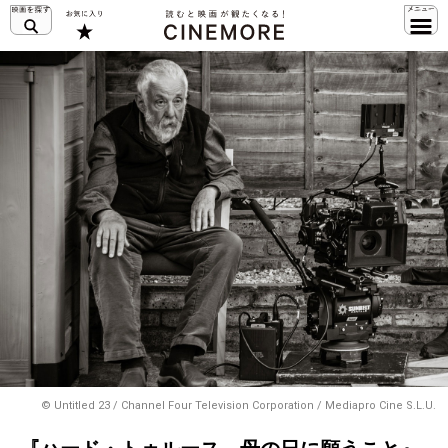
© Untitled 23 / Channel Four Television Corporation / Mediapro Cine S.L.U.