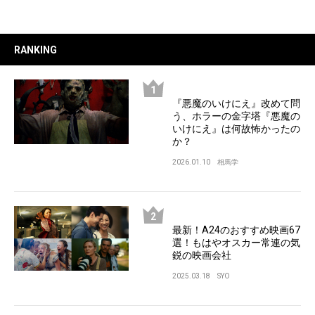
RANKING
『悪魔のいけにえ』改めて問
う、ホラーの金字塔『悪魔の
いけにえ』は何故怖かったの
か？
2026.01.10
相馬学
最新！A24のおすすめ映画67
選！もはやオスカー常連の気
鋭の映画会社
2025.03.18
SYO