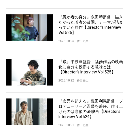
『愚か者の身分』永田琴監督 描き
たかった若者の貧困、テーマが詰ま
っていた原作【Director’s Interview
Vol.526】
2025.10.24
香田史生
『蟲』平波亘監督 乱歩作品の映画
化に自分を投影する意味とは
【Director’s Interview Vol.525】
2025.10.22
香田史生
『次元を超える』豊田利晃監督 プ
ロデューサーと監督を兼任、作り上
げたのは念願のSF映画【Director’s
Interview Vol.524】
2025.10.21
香田史生