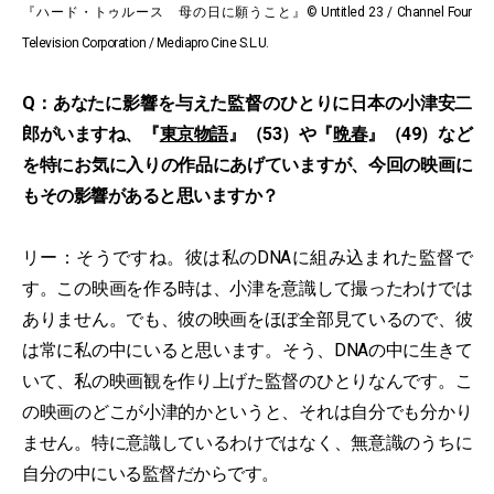
『ハード・トゥルース 母の日に願うこと』© Untitled 23 / Channel Four
Television Corporation / Mediapro Cine S.L.U.
Q：あなたに影響を与えた監督のひとりに日本の小津安二
郎がいますね、『
東京物語
』（53）や『
晩春
』（49）など
を特にお気に入りの作品にあげていますが、今回の映画に
もその影響があると思いますか？
リー：そうですね。彼は私のDNAに組み込まれた監督で
す。この映画を作る時は、小津を意識して撮ったわけでは
ありません。でも、彼の映画をほぼ全部見ているので、彼
は常に私の中にいると思います。そう、DNAの中に生きて
いて、私の映画観を作り上げた監督のひとりなんです。こ
の映画のどこが小津的かというと、それは自分でも分かり
ません。特に意識しているわけではなく、無意識のうちに
自分の中にいる監督だからです。