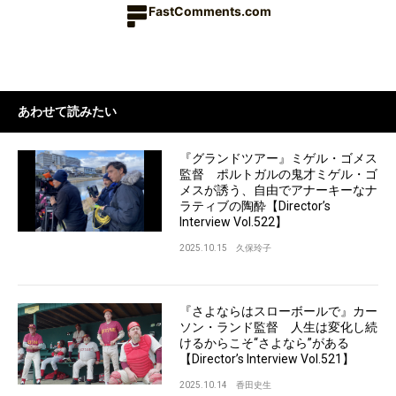
FastComments.com
あわせて読みたい
『グランドツアー』ミゲル・ゴメス
監督 ポルトガルの鬼才ミゲル・ゴ
メスが誘う、自由でアナーキーなナ
ラティブの陶酔【Director’s
Interview Vol.522】
2025.10.15
久保玲子
『さよならはスローボールで』カー
ソン・ランド監督 人生は変化し続
けるからこそ“さよなら”がある
【Director’s Interview Vol.521】
2025.10.14
香田史生