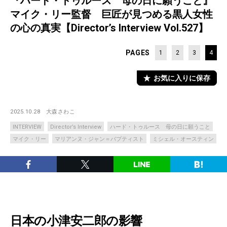
『ハード・トゥルース 母の日に願うこと』
マイク・リー監督 巨匠が見つめる黒人女性
の心の真実【Director’s Interview Vol.527】
PAGES
1
2
3
4
お気に入りに保存
2025.10.28
大森さわこ
INTERVIEW
Director’s Interview
ハード・トゥルース 母の日に願うこと
マイク・リー
マリアンヌ・ジャン＝バプティスト
ミシェル・オースティン
日本の小津安二郎の影響