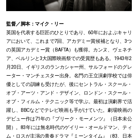
監督／脚本：マイク・リー
英国を代表する巨匠のひとりであり、60年におよぶキャリ
アにおいて、これまで7回、アカデミー賞候補となり、3つ
の英国アカデミー賞（BAFTA）も獲得。カンヌ、ヴェネチ
ア、ベルリンと3大国際映画祭での受賞歴もある。1943年2
月20日、イギリスのランカシャー州、サルフォードのグレ
ーター・マンチェスター出身。名門の王立演劇学校では俳
優としての訓練も受けたが、後にセントラル・スクール・
オブ・アーツ・アンド・デザイン、ロンドン・スクール・
オブ・フィルム・テクニック等で学ぶ。最初は演劇界で活
躍し、BBCなどでテレビ映画も手がけていた。劇場映画の
デビュー作は71年の『ブリーク・モーメンツ』（日本未公
開）。83年には無名時代のゲイリー・オールドマン、ティ
ム・ロスが主演の青春ドラマ『ミーンタイム』（83、日本