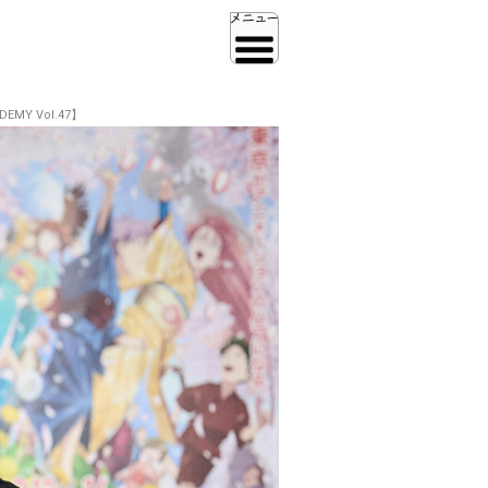
Y Vol.47】