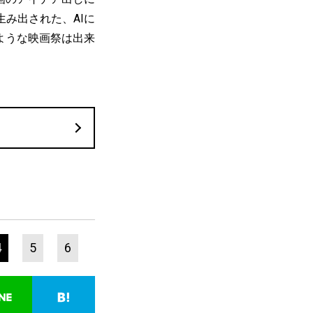
み出された、AIに
ような映画祭は出来
4
5
6