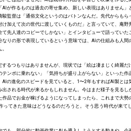
「AIが作るものは過去の寄せ集め、新しい表現はありません」
崎駿監督は「通俗文化というのはバトンなんだ。先代からもら
付け加えて次の世代に渡していくものだ」と言っていて、庵野
全て先人達のコピーでしかない」とインタビューで語っていた
分なりの形で表現しているという意味では、AIの仕組みも人間
ん。
否定するつもりはありませんが、現状では「絵は凄まじく綺麗だ
のテンポに乗れない」「気持ちが盛り上がらない」といった作
AIの進化のスピードを見ていると、1〜2年もすればAI製と
み出される時代が来るかもしれません。今はまだ様子を見るし
た作品でお金が稼げるようになってしまったら、これまで大勢
作ってきた意味はどうなるのだろうと。そう思う時代が来て
内でも、部分的に動画作業にAIを導入しようとする動きや、企