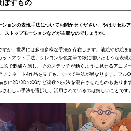
及ぼすもの
ーションの表現手法についてお聞かせください。やはりセルア
3D、ストップモーションなどが主流なのでしょうか。
ですが、世界には多種多様な手法が存在します。油絵や砂絵を
カットアウト手法、クレヨンや色鉛筆で紙に描いたような表現
に糸で刺繍を施し、そのステッチが動くように見せるアニメ
門ノミネート4作品を見ても、すべて手法が異なります。フルC
描きに2D/3DのCGなど複数の技法を混在させたものもありま
ふさわしい手法を選択し、活用されているのは嬉しいことです