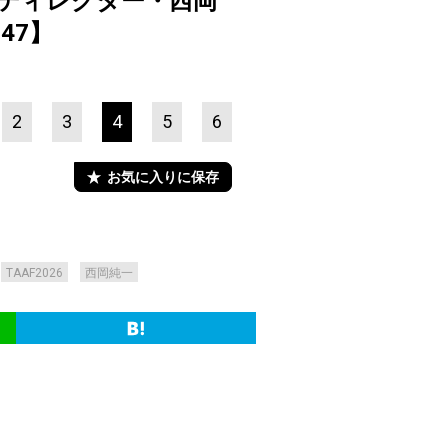
ルディレクター・西岡
47】
2
3
4
5
6
お気に入りに保存
TAAF2026
西岡純一