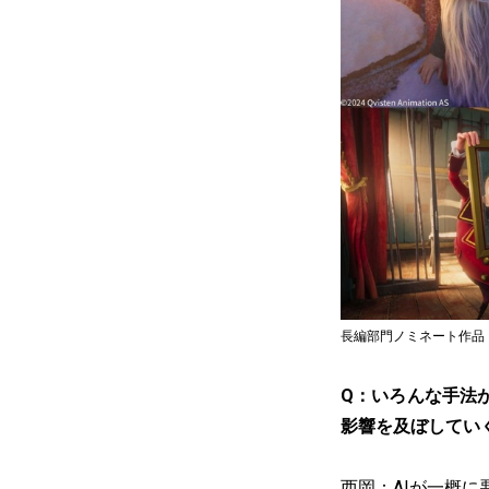
長編部門ノミネート作品
Q：いろんな手法
影響を及ぼしてい
西岡：AIが一概