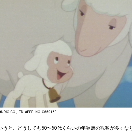
O CO., LTD. APPR. NO. G660169
いうと、どうしても50〜60代くらいの年齢層の観客が多くな