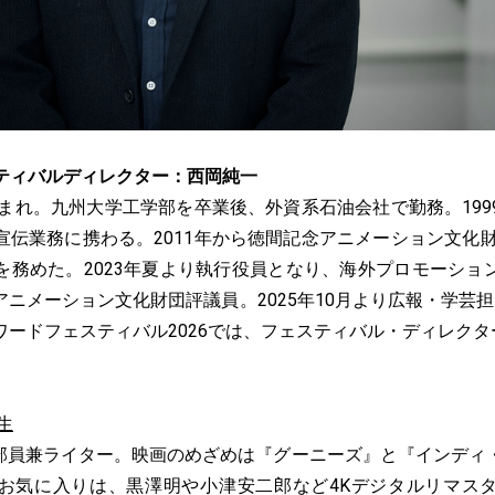
フェスティバルディレクター：西岡純一
生まれ。九州大学工学部を卒業後、外資系石油会社で勤務。19
伝業務に携わる。2011年から徳間記念アニメーション文化財
を務めた。2023年夏より執行役員となり、海外プロモーショ
ニメーション文化財団評議員。2025年10月より広報・学芸
ワードフェスティバル2026では、フェスティバル・ディレクタ
生
編集部員兼ライター。映画のめざめは『グーニーズ』と『インデ
お気に入りは、黒澤明や小津安二郎など4Kデジタルリマス