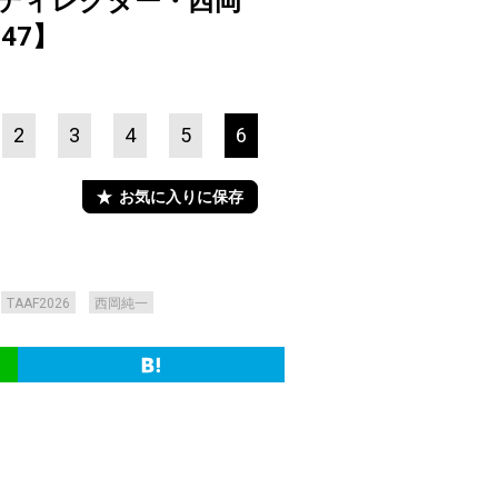
ルディレクター・西岡
47】
2
3
4
5
6
お気に入りに保存
TAAF2026
西岡純一