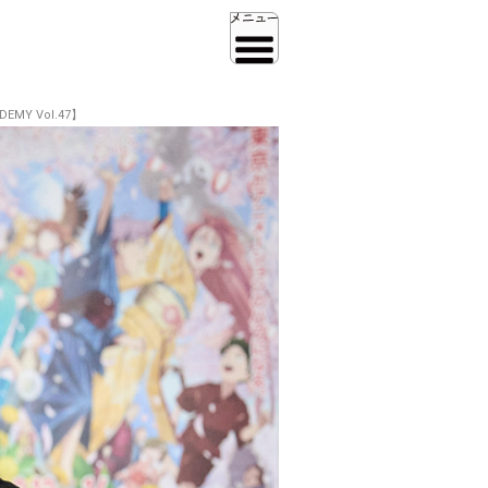
Y Vol.47】