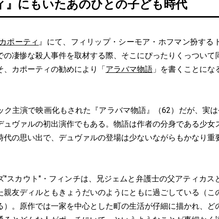
ィ』にもいたあのひとの子ども時代
カポーティ
』にて、フィリップ・シーモア・ホフマン扮する
での凄惨な殺人事件を取材する際、そこにぴったりくっついて
そ、カポーティの勧めにより「
アラバマ物語
」を書くことにな
ク主演で映画化もされた『アラバマ物語』（62）だが、実は
デュヴァルの初出演作でもある。物語は作者の分身である少女
時代の思い出で、デュヴァルの登場は少ないながらもかなり重
"スカウト"・フィンチは、兄ジェムと弁護士の父アティカス
た親友ディルともきょうだいのようにともに過ごしている（こ
る）。原作では一家を中心とした町の生活が仔細に描かれ、ど