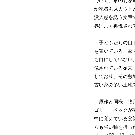
でいて、家の前を
か読者もスカウト
没入感を誘う文章
界はよく再現され
子どもたちの目下
を置いている一家
も目にしていない
像されている始末
しており、その敷
古い家の多い土地
原作と同様、物語
ゴリー・ペックが
中に覚えている父
らも強い軸を持っ