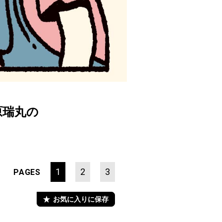
原瑞丸の
1
2
3
PAGES
お気に入りに保存