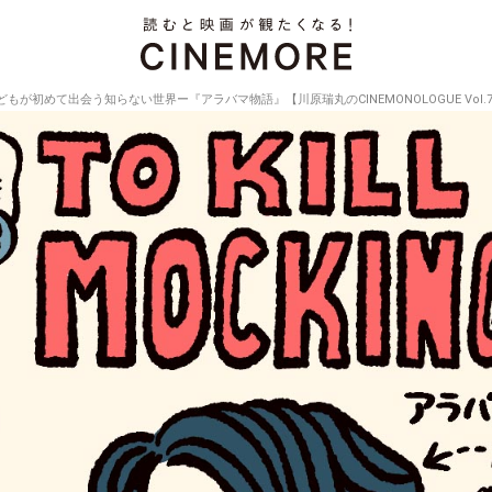
どもが初めて出会う知らない世界ー『アラバマ物語』【川原瑞丸のCINEMONOLOGUE Vol.7