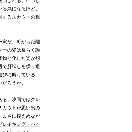
説明される。いつし
いる気になるほど、
察するスカウトの視
ー家だ。町から距離
ブーの姿は長らく誰
怪物と化した姿が想
辺で肝試しを繰り返
遊びに興じている。
いだろうか。
ある。映画ではグレ
スカウトが思い出の
。まさに控えめなが
ブレイキング・バッ