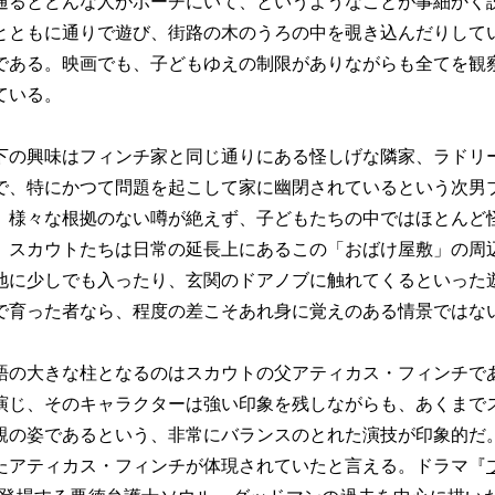
通るとどんな人がポーチにいて、というようなことが事細かく
とともに通りで遊び、街路の木のうろの中を覗き込んだりして
である。映画でも、子どもゆえの制限がありながらも全てを観
ている。
の興味はフィンチ家と同じ通りにある怪しげな隣家、ラドリ
で、特にかつて問題を起こして家に幽閉されているという次男
。様々な根拠のない噂が絶えず、子どもたちの中ではほとんど
。スカウトたちは日常の延長上にあるこの「おばけ屋敷」の周
地に少しでも入ったり、玄関のドアノブに触れてくるといった
で育った者なら、程度の差こそあれ身に覚えのある情景ではな
の大きな柱となるのはスカウトの父アティカス・フィンチで
演じ、そのキャラクターは強い印象を残しながらも、あくまで
親の姿であるという、非常にバランスのとれた演技が印象的だ
たアティカス・フィンチが体現されていたと言える。ドラマ『