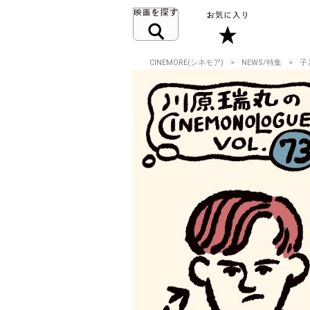
CINEMORE(シネモア)
NEWS/特集
子