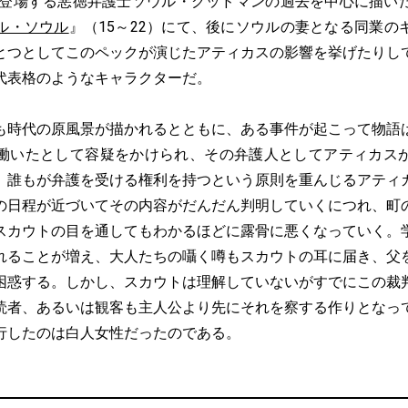
）に登場する悪徳弁護士ソウル・グッドマンの過去を中心に描い
ル・ソウル
』（15～22）にて、後にソウルの妻となる同業の
とつとしてこのペックが演じたアティカスの影響を挙げたりし
代表格のようなキャラクターだ。
時代の原風景が描かれるとともに、ある事件が起こって物語
働いたとして容疑をかけられ、その弁護人としてアティカス
、誰もが弁護を受ける権利を持つという原則を重んじるアティ
の日程が近づいてその内容がだんだん判明していくにつれ、町
スカウトの目を通してもわかるほどに露骨に悪くなっていく。
れることが増え、大人たちの囁く噂もスカウトの耳に届き、父
困惑する。しかし、スカウトは理解していないがすでにこの裁
読者、あるいは観客も主人公より先にそれを察する作りとなっ
行したのは白人女性だったのである。