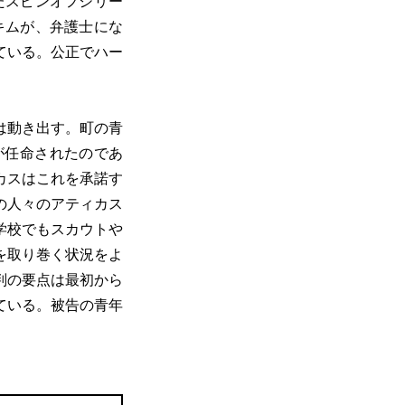
たスピンオフシリー
キムが、弁護士にな
ている。公正でハー
は動き出す。町の青
が任命されたのであ
カスはこれを承諾す
の人々のアティカス
学校でもスカウトや
を取り巻く状況をよ
判の要点は最初から
ている。被告の青年