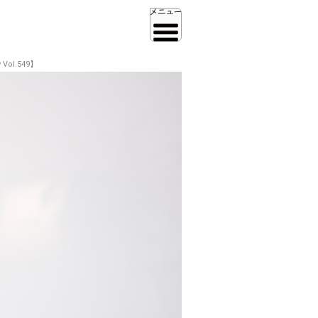
ol.549】