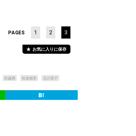
1
2
3
PAGES
お気に入りに保存
吹越満
松坂桃李
北川景子