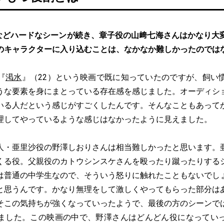
などハードなシーンが続き、章子役の山﨑七海さんはかなり大
のキャラクターに入り込むことは、なかなか難しかったのでは
『
渇水
』（22）という映画で既に知っていたのですが、飼い
うな要素を身にまとっている存在感を感じました。オーディシ
いる人だという感じがすごくしたんです。そんなこともあって
理してやっているような感じはなかったように見えました。
人・亜里沙役の野澤しおりさんは相当難しかったと思います。
くる役。父親役のカトウシンスケさんを殴ったり蹴ったりする
は普通の中学生なので、そういう怒りに触れたこともないでし
と思うんです。かなり無理をして激しくやってもらった部分は
そこの気持ちが強くなっていったようで、最後の方のシーンで
ました。この映画の中で、野澤さんはどんどん役になってい