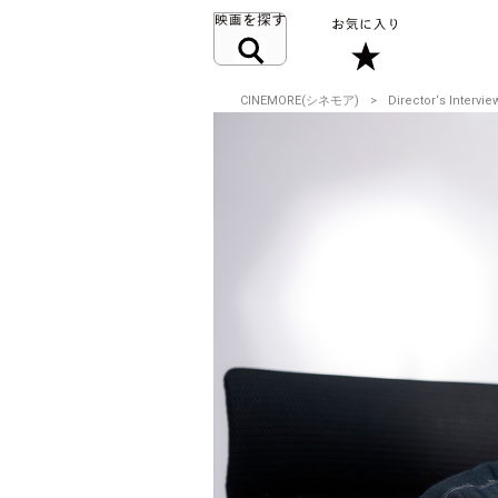
CINEMORE(シネモア)
Director‘s Intervie