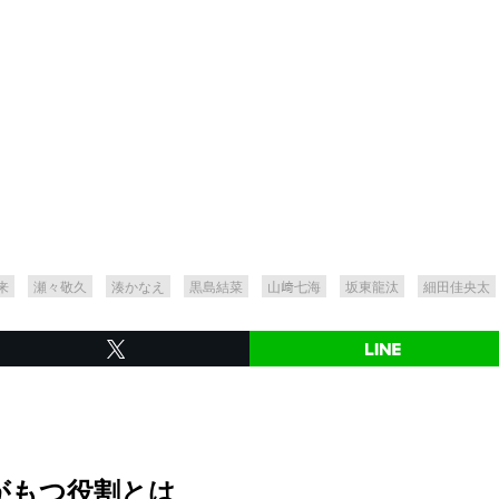
来
瀬々敬久
湊かなえ
黒島結菜
山﨑七海
坂東龍汰
細田佳央太
がもつ役割とは