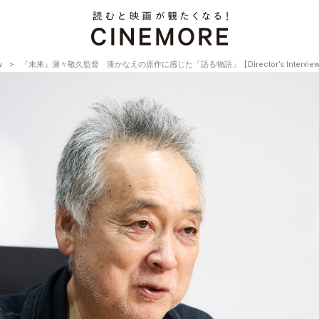
w
『未来』瀬々敬久監督 湊かなえの原作に感じた「語る物語」【Director’s Interview V