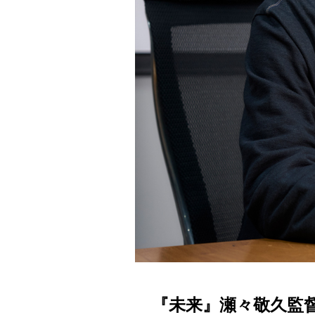
『未来』瀬々敬久監督 