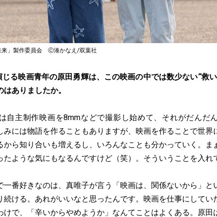
「未来」製作委員会 Ⓒ湊かなえ/双葉社
演じる映画青年の原田勇輝は、この映画の中では数少ない“救い
のはありましたか。
は自主制作映画を8mmなどで撮影し始めて、それがだんだ
しみには物語を作ることもありますが、映画を作ることで世界
るから知り合いも増えるし、いろんなことも分かっていく。ま
ったような気にもなるんですけど（笑）。そういうことを入れ
で一番好きなのは、真唯子が言う「映画は、関係ないから」と
り続ける。あれがいいなと思ったんです。映画を仕事にしてい
わけで、「辛いからやめようか」なんてことはよくある。原田