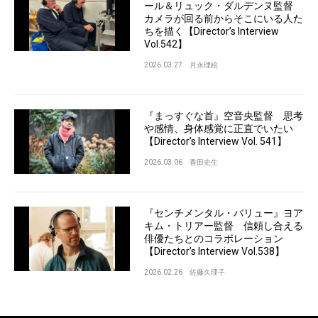
ール＆リュック・ダルデンヌ監督
カメラが回る前からそこにいる人た
ちを描く【Director’s Interview
Vol.542】
2026.03.27
月永理絵
『まっすぐな首』空音央監督 思考
や感情、身体感覚に正直でいたい
【Director’s Interview Vol. 541】
2026.03.06
香田史生
『センチメンタル・バリュー』ヨア
キム・トリアー監督 信頼し合える
俳優たちとのコラボレーション
【Director’s Interview Vol.538】
2026.02.26
佐藤久理子