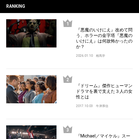
RANKING
『悪魔のいけにえ』改めて問
う、ホラーの金字塔『悪魔の
いけにえ』は何故怖かったの
か？
2026.01.10
相馬学
『ドリーム』傑作ヒューマン
ドラマを裏で支えた３人の女
性とは
2017.10.03
牛津厚信
『Michael／マイケル』スー