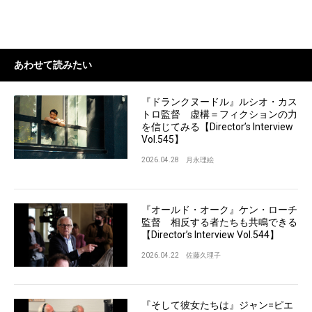
あわせて読みたい
『ドランクヌードル』ルシオ・カス
トロ監督 虚構＝フィクションの力
を信じてみる【Director’s Interview
Vol.545】
2026.04.28
月永理絵
『オールド・オーク』ケン・ローチ
監督 相反する者たちも共鳴できる
【Director’s Interview Vol.544】
2026.04.22
佐藤久理子
『そして彼女たちは』ジャン=ピエ