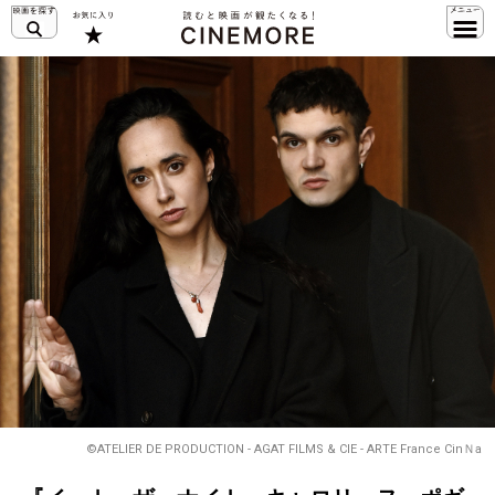
©ATELIER DE PRODUCTION - AGAT FILMS & CIE - ARTE France CinＮa