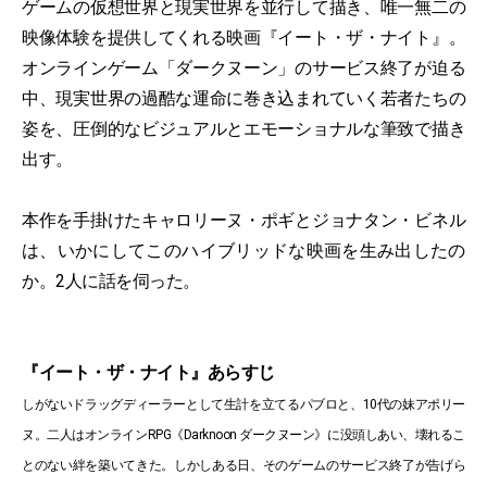
ゲームの仮想世界と現実世界を並行して描き、唯一無二の
映像体験を提供してくれる映画『イート・ザ・ナイト』。
オンラインゲーム「ダークヌーン」のサービス終了が迫る
中、現実世界の過酷な運命に巻き込まれていく若者たちの
姿を、圧倒的なビジュアルとエモーショナルな筆致で描き
出す。
本作を手掛けたキャロリーヌ・ポギとジョナタン・ビネル
は、いかにしてこのハイブリッドな映画を生み出したの
か。2人に話を伺った。
『イート・ザ・ナイト』あらすじ
しがないドラッグディーラーとして生計を立てるパブロと、10代の妹アポリー
ヌ。二人はオンラインRPG《Darknoon ダークヌーン》に没頭しあい、壊れるこ
とのない絆を築いてきた。しかしある日、そのゲームのサービス終了が告げら