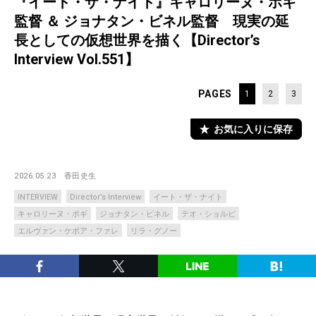
『イート・ザ・ナイト』キャロリーヌ・ポギ
監督 ＆ ジョナタン・ビネル監督 現実の延
長としての仮想世界を描く【Director’s
Interview Vol.551】
PAGES
1
2
3
お気に入りに保存
2026.05.23
香田史生
INTERVIEW
Director’s Interview
イート・ザ・ナイト
キャロリーヌ・ポギ
ジョナタン・ビネル
テオ・ショルビ
エルヴァン・ケポア・ファレ
リラ・グノー