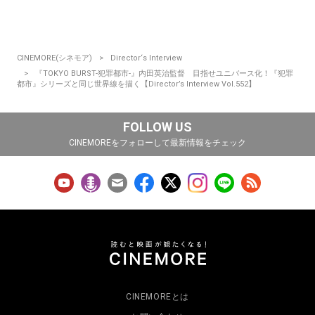
CINEMORE(シネモア)
Director‘s Interview
『TOKYO BURST-犯罪都市-』内田英治監督 目指せユニバース化！『犯罪
都市』シリーズと同じ世界線を描く【Director’s Interview Vol.552】
FOLLOW US
CINEMOREをフォローして最新情報をチェック
CINEMOREとは