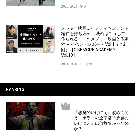
2020.09.26
SYO
メジャー映画にインディペンデント
精神を持ち込め！ 映画はこうして
作られる！ 〜メジャー映画と作家
性〜 イベントレポート Vol.1（全3
回）【CINEMORE ACADEMY
Vol.19】
2021.08.06
山下鎮寛
RANKING
『悪魔のいけにえ』改めて問
う、ホラーの金字塔『悪魔の
いけにえ』は何故怖かったの
か？