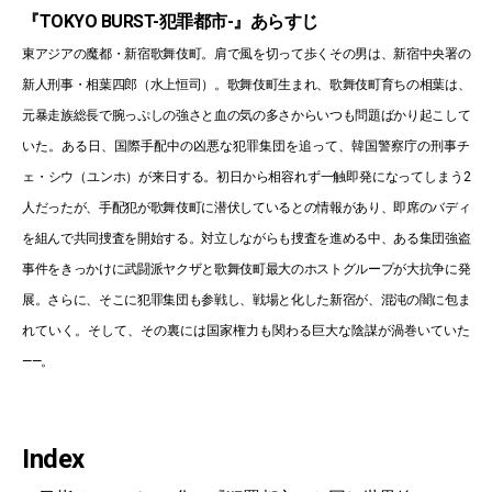
『TOKYO BURST-犯罪都市-』あらすじ
東アジアの魔都・新宿歌舞伎町。肩で風を切って歩くその男は、新宿中央署の
新人刑事・相葉四郎（水上恒司）。歌舞伎町生まれ、歌舞伎町育ちの相葉は、
元暴走族総長で腕っぷしの強さと血の気の多さからいつも問題ばかり起こして
いた。ある日、国際手配中の凶悪な犯罪集団を追って、韓国警察庁の刑事チ
ェ・シウ（ユンホ）が来日する。初日から相容れず一触即発になってしまう2
人だったが、手配犯が歌舞伎町に潜伏しているとの情報があり、即席のバディ
を組んで共同捜査を開始する。対立しながらも捜査を進める中、ある集団強盗
事件をきっかけに武闘派ヤクザと歌舞伎町最大のホストグループが大抗争に発
展。さらに、そこに犯罪集団も参戦し、戦場と化した新宿が、混沌の闇に包ま
れていく。そして、その裏には国家権力も関わる巨大な陰謀が渦巻いていた
——。
Index