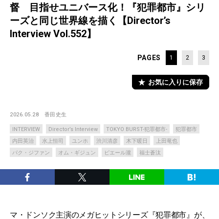
督 目指せユニバース化！『犯罪都市』シリ
ーズと同じ世界線を描く【Director’s
Interview Vol.552】
PAGES
1
2
3
お気に入りに保存
2026.05.28
香田史生
INTERVIEW
Director’s Interview
TOKYO BURST-犯罪都市-
犯罪都市
内田英治
水上恒司
ユンホ
渋川清彦
木下暖日
上田竜也
パク・ジファン
オム・ギジュン
ピエール瀧
福士蒼汰
マ・ドンソク主演のメガヒットシリーズ『犯罪都市』が、