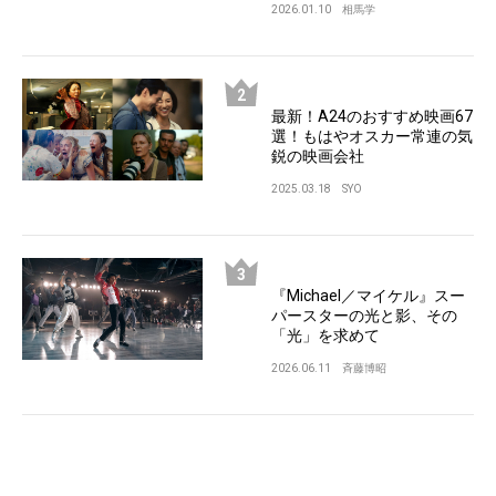
2026.01.10
相馬学
最新！A24のおすすめ映画67
選！もはやオスカー常連の気
鋭の映画会社
2025.03.18
SYO
『Michael／マイケル』スー
パースターの光と影、その
「光」を求めて
2026.06.11
斉藤博昭