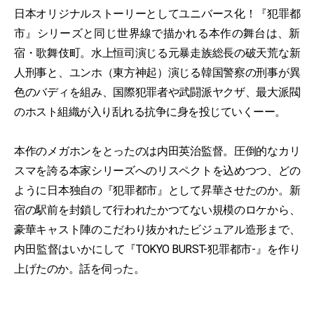
日本オリジナルストーリーとしてユニバース化！『犯罪都
市』シリーズと同じ世界線で描かれる本作の舞台は、新
宿・歌舞伎町。水上恒司演じる元暴走族総長の破天荒な新
人刑事と、ユンホ（東方神起）演じる韓国警察の刑事が異
色のバディを組み、国際犯罪者や武闘派ヤクザ、最大派閥
のホスト組織が入り乱れる抗争に身を投じていくーー。
本作のメガホンをとったのは内田英治監督。圧倒的なカリ
スマを誇る本家シリーズへのリスペクトを込めつつ、どの
ように日本独自の『犯罪都市』として昇華させたのか。新
宿の駅前を封鎖して行われたかつてない規模のロケから、
豪華キャスト陣のこだわり抜かれたビジュアル造形まで、
内田監督はいかにして『TOKYO BURST-犯罪都市-』を作り
上げたのか。話を伺った。