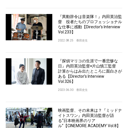
『異動辞令は音楽隊！』内田英治監
督 役者たちのプロフェッショナル
な仕事に感動【Director’s Interview
Vol.233】
2022.08.25
香田史生
『探偵マリコの生涯で一番悲惨な
日』内田英治監督×片山慎三監督
計算からはみ出たところに面白さが
ある【Director’s Interview
Vol.326】
2023.06.30
香田史生
映画監督、その未来は？『ミッドナ
イトスワン』内田英治監督が語
る“日本映画界のリア
ル”【CINEMORE ACADEMY Vol.8】