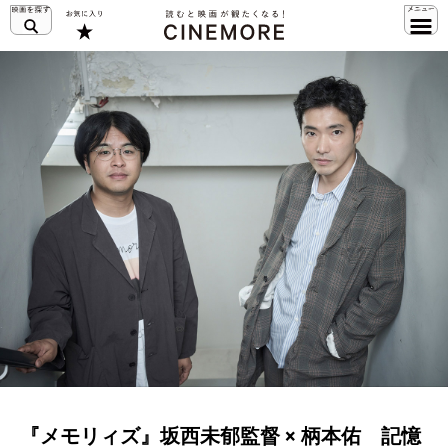
『メモリィズ』坂西未郁監督 × 柄本佑 記憶