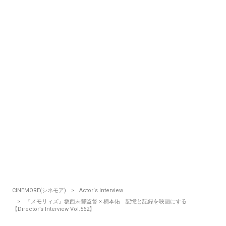
CINEMORE(シネモア)
Actor‘s Interview
『メモリィズ』坂西未郁監督 × 柄本佑 記憶と記録を映画にする
【Director’s Interview Vol.562】