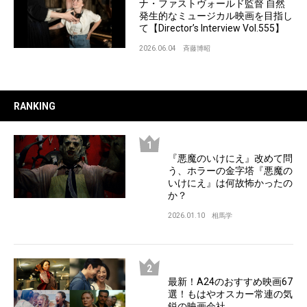
ナ・ファストヴォールド監督 自然
発生的なミュージカル映画を目指し
て【Director’s Interview Vol.555】
2026.06.04
斉藤博昭
RANKING
『悪魔のいけにえ』改めて問
う、ホラーの金字塔『悪魔の
いけにえ』は何故怖かったの
か？
2026.01.10
相馬学
最新！A24のおすすめ映画67
選！もはやオスカー常連の気
鋭の映画会社