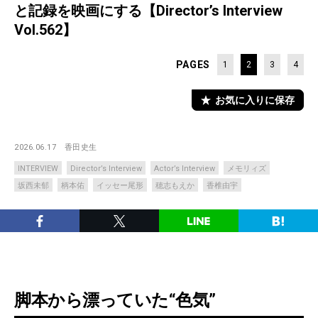
と記録を映画にする【Director’s Interview
Vol.562】
PAGES
1
2
3
4
お気に入りに保存
2026.06.17
香田史生
INTERVIEW
Director’s Interview
Actor’s Interview
メモリィズ
坂西未郁
柄本佑
イッセー尾形
穂志もえか
香椎由宇
脚本から漂っていた“色気”