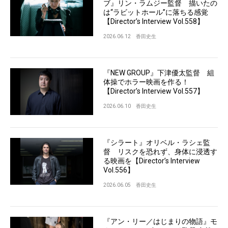
ブ』リン・ラムジー監督 描いたの
は“ラビットホール”に落ちる感覚
【Director’s Interview Vol.558】
2026.06.12
香田史生
『NEW GROUP』下津優太監督 組
体操でホラー映画を作る！
【Director’s Interview Vol.557】
2026.06.10
香田史生
『シラート』オリベル・ラシェ監
督 リスクを恐れず、身体に浸透す
る映画を【Director’s Interview
Vol.556】
2026.06.05
香田史生
『アン・リー／はじまりの物語』モ