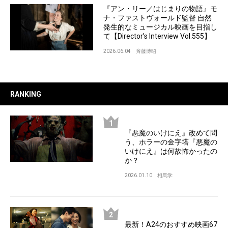
『アン・リー／はじまりの物語』モ
ナ・ファストヴォールド監督 自然
発生的なミュージカル映画を目指し
て【Director’s Interview Vol.555】
2026.06.04
斉藤博昭
RANKING
『悪魔のいけにえ』改めて問
う、ホラーの金字塔『悪魔の
いけにえ』は何故怖かったの
か？
2026.01.10
相馬学
最新！A24のおすすめ映画67