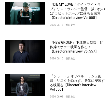
『DIE MY LOVE／ダイ・マイ・ラ
ブ』リン・ラムジー監督 描いたの
は“ラビットホール”に落ちる感覚
【Director’s Interview Vol.558】
2026.06.12
香田史生
『NEW GROUP』下津優太監督 組
体操でホラー映画を作る！
【Director’s Interview Vol.557】
2026.06.10
香田史生
『シラート』オリベル・ラシェ監
督 リスクを恐れず、身体に浸透す
る映画を【Director’s Interview
Vol.556】
2026.06.05
香田史生