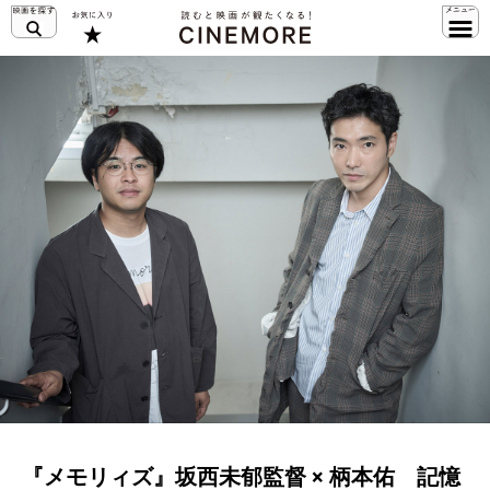
『メモリィズ』坂西未郁監督 × 柄本佑 記憶