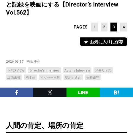
と記録を映画にする【Director’s Interview
Vol.562】
PAGES
1
2
3
4
お気に入りに保存
2026.06.17
香田史生
INTERVIEW
Director’s Interview
Actor’s Interview
メモリィズ
坂西未郁
柄本佑
イッセー尾形
穂志もえか
香椎由宇
人間の肯定、場所の肯定