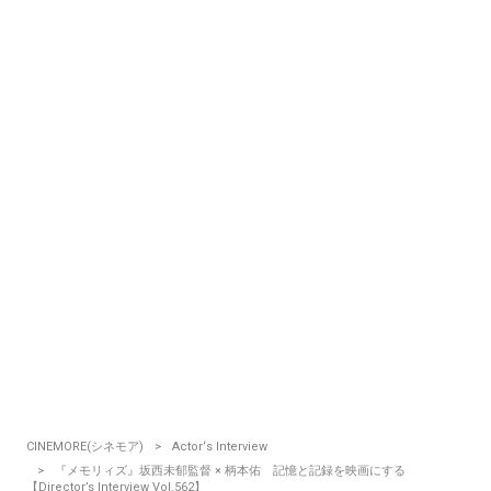
CINEMORE(シネモア)
Actor‘s Interview
『メモリィズ』坂西未郁監督 × 柄本佑 記憶と記録を映画にする
【Director’s Interview Vol.562】