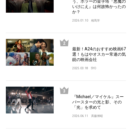
う、ホラーの金字塔『悪魔の
いけにえ』は何故怖かったの
か？
2026.01.10
相馬学
最新！A24のおすすめ映画67
選！もはやオスカー常連の気
鋭の映画会社
2025.03.18
SYO
『Michael／マイケル』スー
パースターの光と影、その
「光」を求めて
2026.06.11
斉藤博昭