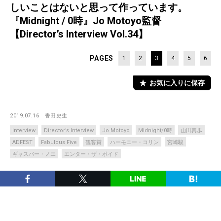
しいことはないと思って作っています。
『Midnight / 0時』Jo Motoyo監督
【Director’s Interview Vol.34】
PAGES
1
2
3
4
5
6
お気に入りに保存
2019.07.16
香田史生
Interview
Director’s Interview
Jo Motoyo
Midnight/0時
山田真歩
ADFEST
Fabulous Five
観客賞
ハーモニー・コリン
宮崎駿
ギャスパー・ノエ
エンター・ザ・ボイド