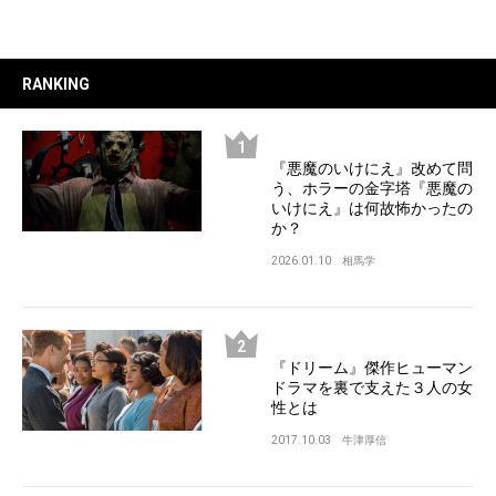
RANKING
『悪魔のいけにえ』改めて問
う、ホラーの金字塔『悪魔の
いけにえ』は何故怖かったの
か？
2026.01.10
相馬学
『ドリーム』傑作ヒューマン
ドラマを裏で支えた３人の女
性とは
2017.10.03
牛津厚信