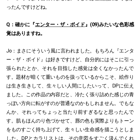
ったんですけどね。
Q：確かに『
エンター・ザ・ボイド
』(09)みたいな色彩感
覚はありますね。
Jo：まさにそういう風に言われました。もちろん『エンタ
ー・ザ・ボイド』は好きですけど、自分的にはそこに引っ
張られたとか、それを目指した感覚は全くなかったんで
す。題材が暗くて重いものを扱っているからこそ、絵作り
は生き生きして、生々しい人間にしたいって、DPに伝え
ました。この作品の内容だと、冷たく張り詰めた感じの青
っぽい方向に転がすのが普通なのかもしれません。でもな
んか、それってちょっと当たり前すぎるなと思ったんで
す。肌もほんのり色づかせて、唇の色も実際よりもトーン
をものすごく持ち上げて、生々しい生命感を描こうとしま
した。DPとカラリストは、その意図をすごく汲んでくれ