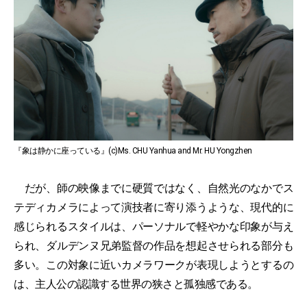
『象は静かに座っている』(c)Ms. CHU Yanhua and Mr. HU Yongzhen
だが、師の映像までに硬質ではなく、自然光のなかでス
テディカメラによって演技者に寄り添うような、現代的に
感じられるスタイルは、パーソナルで軽やかな印象が与え
られ、ダルデンヌ兄弟監督の作品を想起させられる部分も
多い。この対象に近いカメラワークが表現しようとするの
は、主人公の認識する世界の狭さと孤独感である。