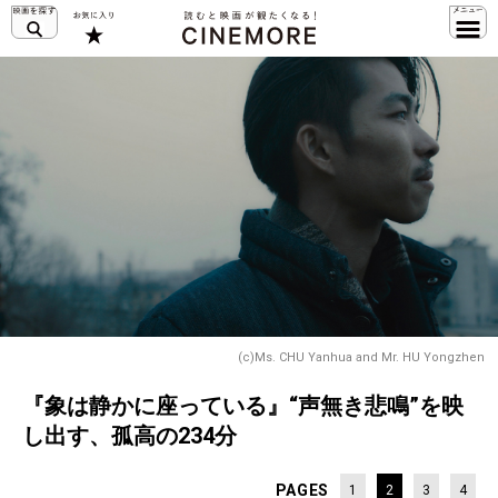
(c)Ms. CHU Yanhua and Mr. HU Yongzhen
『象は静かに座っている』“声無き悲鳴”を映
し出す、孤高の234分
PAGES
1
2
3
4