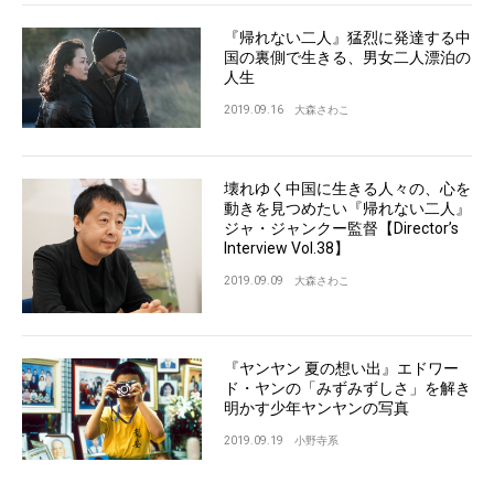
『帰れない二人』猛烈に発達する中
国の裏側で生きる、男女二人漂泊の
人生
2019.09.16
大森さわこ
壊れゆく中国に生きる人々の、心を
動きを見つめたい『帰れない二人』
ジャ・ジャンクー監督【Director’s
Interview Vol.38】
2019.09.09
大森さわこ
『ヤンヤン 夏の想い出』エドワー
ド・ヤンの「みずみずしさ」を解き
明かす少年ヤンヤンの写真
2019.09.19
小野寺系