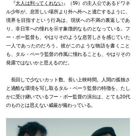
『
大人は判ってくれない
』（59）の主人公であるドワネ
ル少年が、息苦しい場所より外へ外へと逃亡するように、
境界を目指すという行為は、現状への不満の裏返しであ
り、非日常への憧れを示す象徴的なものとなっている。フ
ー・ボー監督も、やはりそのような息苦しさを感じていた
一人であったのだろう。彼がこのような物語を書くこと
も、タル・ベーラ監督の作風に憧れることも、やはりその
発露ではないかと思えるのだ。
長回しで少ないカット数、長い上映時間。人間の孤独さ
と過酷な環境を写し取るタル・ベーラ監督の特徴を、たし
かに受け継いでいるフー・ボー監督の演出は、とても20代
のものとは思えない威厳が備わっている。