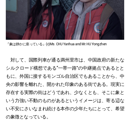
『象は静かに座っている』(c)Ms. CHU Yanhua and Mr. HU Yongzhen
対して、国際列車が通る満州里市は、中国政府の新たな
シルクロード構想である“一帯一路”の中継拠点であるとと
もに、外国に接するモンゴル自治区でもあることから、中
央の影響を離れた、開かれた印象のある街である。現実に
存在する実際の街はどうであれ、少なくとも、そこに象と
いう力強い不動のものがあるというイメージは、寄る辺な
い不安にさいなまれ続ける本作の少年たちにとって、希望
の象徴となっている。