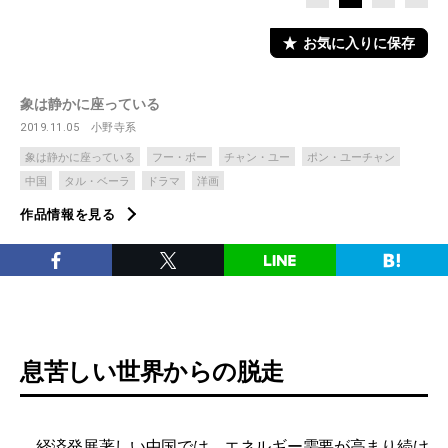
お気に入りに保存
象は静かに座っている
2019.11.05
小野寺系
象は静かに座っている
フー・ボー
チャン・ユー
ポン・ユーチャン
中国
タル・ベーラ
ドラマ
洋画
作品情報を見る
息苦しい世界からの脱走
経済発展著しい中国では、エネルギー需要が高まり続け