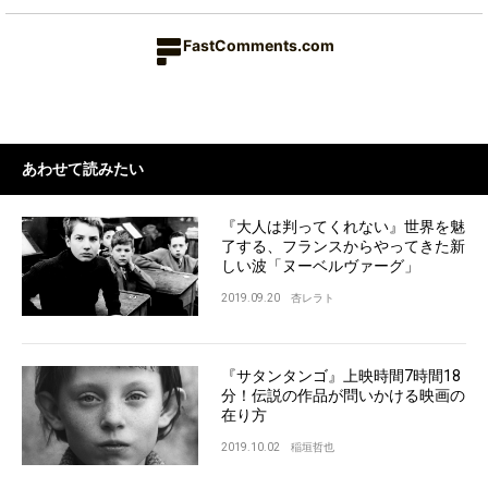
FastComments.com
あわせて読みたい
『大人は判ってくれない』世界を魅
了する、フランスからやってきた新
しい波「ヌーベルヴァーグ」
2019.09.20
杏レラト
『サタンタンゴ』上映時間7時間18
分！伝説の作品が問いかける映画の
在り方
2019.10.02
稲垣哲也