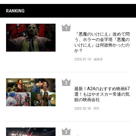
RANKING
『悪魔のいけにえ』改めて問
う、ホラーの金字塔『悪魔の
いけにえ』は何故怖かったの
か？
2026.01.10
相馬学
最新！A24のおすすめ映画67
選！もはやオスカー常連の気
鋭の映画会社
2025.03.18
SYO