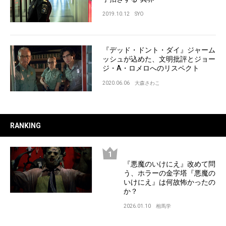
2019.10.12
SYO
『デッド・ドント・ダイ』ジャーム
ッシュが込めた、文明批評とジョー
ジ・A・ロメロへのリスペクト
2020.06.06
大森さわこ
RANKING
『悪魔のいけにえ』改めて問
う、ホラーの金字塔『悪魔の
いけにえ』は何故怖かったの
か？
2026.01.10
相馬学