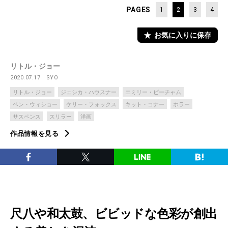
PAGES
1
2
3
4
お気に入りに保存
リトル・ジョー
2020.07.17
SYO
リトル・ジョー
ジェシカ・ハウスナー
エミリー・ビーチャム
ベン・ウィショー
ケリー・フォックス
キット・コナー
ホラー
サスペンス
スリラー
洋画
作品情報を見る
尺八や和太鼓、ビビッドな色彩が創出