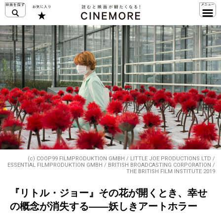
(c) COOP99 FILMPRODUKTION GMBH / LITTLE JOE PRODUCTIONS LTD /
ESSENTIAL FILMPRODUKTION GMBH / BRITISH BROADCASTING CORPORATION /
THE BRITISH FILM INSTITUTE 2019
『リトル・ジョー』その花が開くとき、幸せ
の概念が消失する――妖しきアートホラー