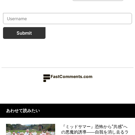
Submit
FastComments.com
あわせて読みたい
『ミッドサマー』恐怖から“共感”へ
の悪魔的誘導――自我を消し去るラ