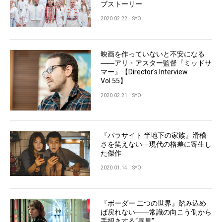
ブストーリー
2020.02.22
SYO
映画を作っていないと不安になる
――アリ・アスター監督『ミッドサ
マー』【Director's Interview
Vol.55】
2020.02.21
SYO
『パラサイト 半地下の家族』滑稽
さを笑えない―現代の格差に寄生し
た傑作
2020.01.14
SYO
『ボーダー 二つの世界』踏み込め
ば戻れない――常識の向こう側から
手招きする“異界”