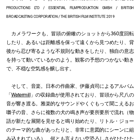
PRODUCTIONS LTD / ESSENTIAL FILMPRODUKTION GMBH / BRITISH
BROADCASTING CORPORATION / THE BRITISH FILM INSTITUTE 2019
カメラワークも、冒頭の俯瞰のショットから360度回転
したり、あるいは距離感を保って遠くから見つめたり、背
後から忍び寄るような不規則な動きをしたり、独自の意志
を持って動いているかのよう。観客の予想のつかない動き
で、不穏な空気感を醸し出す。
そして、音楽。日本の作曲家、伊藤貞司によるアルバム
「
Watermill
」の収録曲が使用されており、冒頭から尺八の
音が響き渡る。雅楽的なサウンドやくぐもって聞こえるお
囃子の音、さらに複数の犬の鳴き声が要所要所で流れ（物
語が新たな展開を見せると鳴り始めたり、リトル・ジョー
のテーマ的な曲があったりと、非常に意図的にシーンに組
み込まれている）、何とも言えない空恐ろしさがひたひた