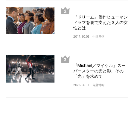
『ドリーム』傑作ヒューマン
ドラマを裏で支えた３人の女
性とは
2017.10.03
牛津厚信
『Michael／マイケル』スー
パースターの光と影、その
「光」を求めて
2026.06.11
斉藤博昭