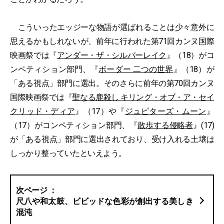
こういったエッジーな物語が選ばれることは少々意外に
思えるかもしれないが、前年に行われた第71回カンヌ国際
映画祭では『
アンダー・ザ・シルバーレイク
』（18）がコ
ンペティション部門、『
ボーダー 二つの世界
』（18）が
「ある視点」部門に選出。そのさらに前年の第70回カンヌ
国際映画祭では『
聖なる鹿殺し キリング・オブ・ア・セイ
クリッド・ディア
』（17）や『
ジュピターズ・ムーン
』
（17）がコンペティション部門、『
散歩する侵略者
』(17)
が「ある視点」部門に選出されており、受け入れる土壌は
しっかり整っていたといえよう。
尺八や和太鼓、ビビッドな色彩が創出する美しき
混沌