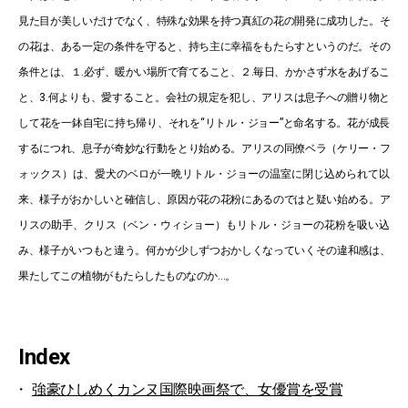
見た目が美しいだけでなく、特殊な効果を持つ真紅の花の開発に成功した。そ
の花は、ある一定の条件を守ると、持ち主に幸福をもたらすというのだ。その
条件とは、１.必ず、暖かい場所で育てること、２.毎日、かかさず水をあげるこ
と、3.何よりも、愛すること。会社の規定を犯し、アリスは息子への贈り物と
して花を一鉢自宅に持ち帰り、それを“リトル・ジョー”と命名する。花が成長
するにつれ、息子が奇妙な行動をとり始める。アリスの同僚ベラ（ケリー・フ
ォックス）は、愛犬のベロが一晩リトル・ジョーの温室に閉じ込められて以
来、様子がおかしいと確信し、原因が花の花粉にあるのではと疑い始める。ア
リスの助手、クリス（ベン・ウィショー）もリトル・ジョーの花粉を吸い込
み、様子がいつもと違う。何かが少しずつおかしくなっていくその違和感は、
果たしてこの植物がもたらしたものなのか…。
Index
強豪ひしめくカンヌ国際映画祭で、女優賞を受賞