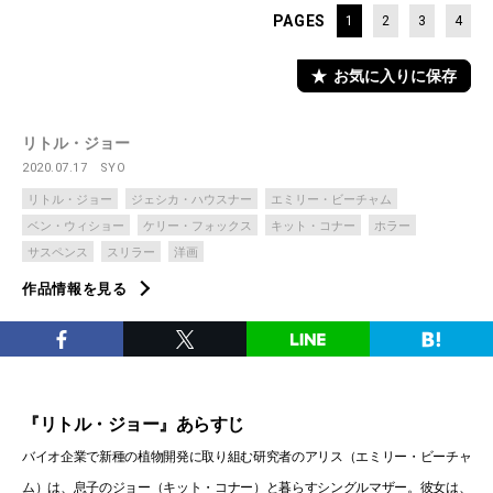
PAGES
1
2
3
4
お気に入りに保存
リトル・ジョー
2020.07.17
SYO
リトル・ジョー
ジェシカ・ハウスナー
エミリー・ビーチャム
ベン・ウィショー
ケリー・フォックス
キット・コナー
ホラー
サスペンス
スリラー
洋画
作品情報を見る
『リトル・ジョー』あらすじ
バイオ企業で新種の植物開発に取り組む研究者のアリス（エミリー・ビーチャ
ム）は、息子のジョー（キット・コナー）と暮らすシングルマザー。彼女は、