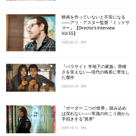
映画を作っていないと不安になる
――アリ・アスター監督『ミッドサ
マー』【Director's Interview
Vol.55】
2020.02.21
SYO
『パラサイト 半地下の家族』滑稽
さを笑えない―現代の格差に寄生し
た傑作
2020.01.14
SYO
『ボーダー 二つの世界』踏み込め
ば戻れない――常識の向こう側から
手招きする“異界”
2019.10.12
SYO