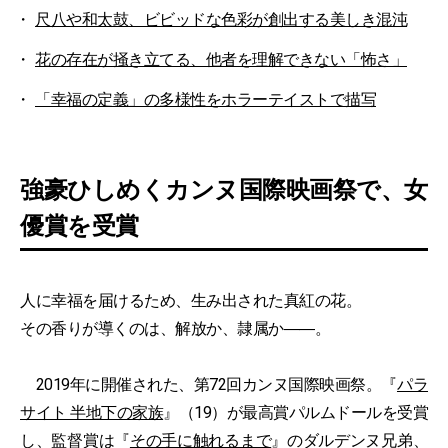
尺八や和太鼓、ビビッドな色彩が創出する美しき混沌
花の存在が掻き立てる、他者を理解できない「怖さ」
「幸福の定義」の多様性をホラーテイストで描写
強豪ひしめくカンヌ国際映画祭で、女
優賞を受賞
人に幸福を届けるため、生み出された真紅の花。
その香りが導くのは、解放か、隷属か――。
2019年に開催された、第72回カンヌ国際映画祭。『
パラ
サイト 半地下の家族
』（19）が最高賞パルムドールを受賞
し、監督賞は『
その手に触れるまで
』のダルデンヌ兄弟、