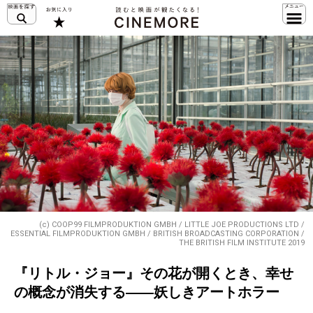
(c) COOP99 FILMPRODUKTION GMBH / LITTLE JOE PRODUCTIONS LTD /
ESSENTIAL FILMPRODUKTION GMBH / BRITISH BROADCASTING CORPORATION /
THE BRITISH FILM INSTITUTE 2019
『リトル・ジョー』その花が開くとき、幸せ
の概念が消失する――妖しきアートホラー