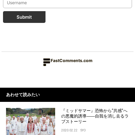
Submit
FastComments.com
あわせて読みたい
『ミッドサマー』恐怖から“共感”へ
の悪魔的誘導――自我を消し去るラ
ブストーリー
2020.02.22
SYO