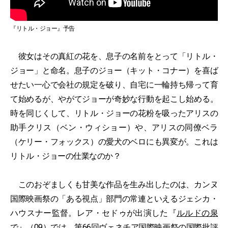
『リトル・ジョー』予告
彼女はその真紅の花を、息子の名前をとって「リトル・
ジョー」と命名。息子のジョー（キット・コナー）を喜ば
せたい一心で会社の規定を破り、自宅に一輪持ち帰って育
て始めるが、やがてジョーが奇妙な行動を起こし始める。
時を同じくして、リトル・ジョーの花粉を吸ったアリスの
助手クリス（ベン・ウィショー）や、アリスの同僚ベラ
（ケリー・フォックス）の愛犬のベロにも異変が。これは
リトル・ジョーの仕業なのか？
このおぞましくも甘美な作品を生み出したのは、カンヌ
国際映画祭の「ある視点」部門の常連といえるジェシカ・
ハウスナー監督。レア・セドゥが出演した『
ルルドの泉
で
』（09）では、第66回ヴェネチア国際映画祭の国際批評