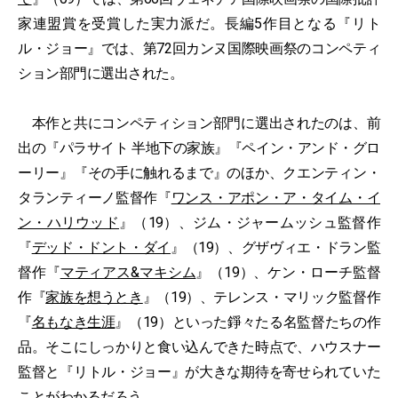
家連盟賞を受賞した実力派だ。長編5作目となる『リト
ル・ジョー』では、第72回カンヌ国際映画祭のコンペティ
ション部門に選出された。
本作と共にコンペティション部門に選出されたのは、前
出の『パラサイト 半地下の家族』『ペイン・アンド・グロ
ーリー』『その手に触れるまで』のほか、クエンティン・
タランティーノ監督作『
ワンス・アポン・ア・タイム・イ
ン・ハリウッド
』（19）、ジム・ジャームッシュ監督作
『
デッド・ドント・ダイ
』（19）、グザヴィエ・ドラン監
督作『
マティアス&マキシム
』（19）、ケン・ローチ監督
作『
家族を想うとき
』（19）、テレンス・マリック監督作
『
名もなき生涯
』（19）といった錚々たる名監督たちの作
品。そこにしっかりと食い込んできた時点で、ハウスナー
監督と『リトル・ジョー』が大きな期待を寄せられていた
ことがわかるだろう。