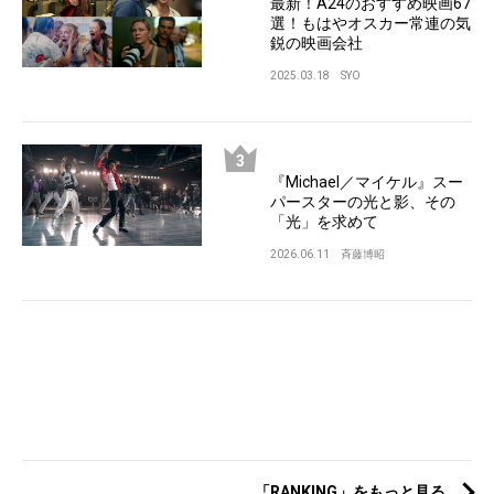
最新！A24のおすすめ映画67
選！もはやオスカー常連の気
鋭の映画会社
2025.03.18
SYO
『Michael／マイケル』スー
パースターの光と影、その
「光」を求めて
2026.06.11
斉藤博昭
「RANKING」をもっと見る