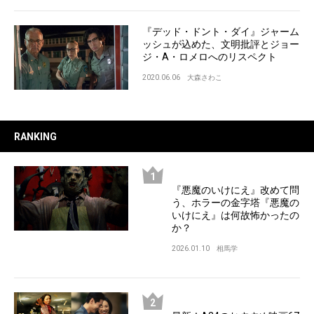
『デッド・ドント・ダイ』ジャーム
ッシュが込めた、文明批評とジョー
ジ・A・ロメロへのリスペクト
2020.06.06
大森さわこ
RANKING
『悪魔のいけにえ』改めて問
う、ホラーの金字塔『悪魔の
いけにえ』は何故怖かったの
か？
2026.01.10
相馬学